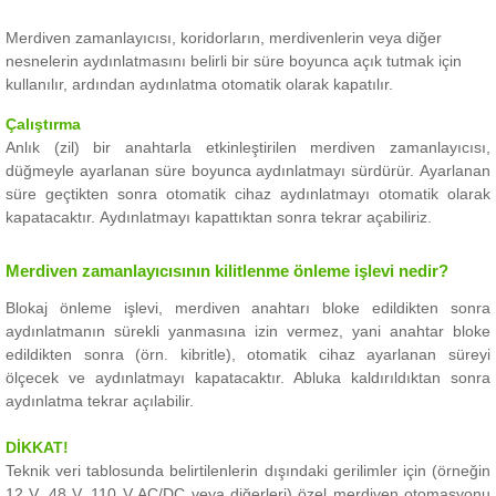
Merdiven zamanlayıcısı, koridorların, merdivenlerin veya diğer
nesnelerin aydınlatmasını belirli bir süre boyunca açık tutmak için
kullanılır, ardından aydınlatma otomatik olarak kapatılır.
Çalıştırma
Anlık (zil) bir anahtarla etkinleştirilen merdiven zamanlayıcısı,
düğmeyle ayarlanan süre boyunca aydınlatmayı sürdürür.
Ayarlanan
süre geçtikten sonra otomatik cihaz aydınlatmayı otomatik olarak
kapatacaktır.
Aydınlatmayı kapattıktan sonra tekrar açabiliriz.
Merdiven zamanlayıcısının kilitlenme önleme işlevi nedir?
Blokaj önleme işlevi, merdiven anahtarı bloke edildikten sonra
aydınlatmanın sürekli yanmasına izin vermez, yani anahtar bloke
edildikten sonra (örn. kibritle), otomatik cihaz ayarlanan süreyi
ölçecek ve aydınlatmayı kapatacaktır.
Abluka kaldırıldıktan sonra
aydınlatma tekrar açılabilir.
DİKKAT!
Teknik veri tablosunda belirtilenlerin dışındaki gerilimler için (örneğin
12 V, 48 V, 110 V AC/DC veya diğerleri) özel merdiven otomasyonu