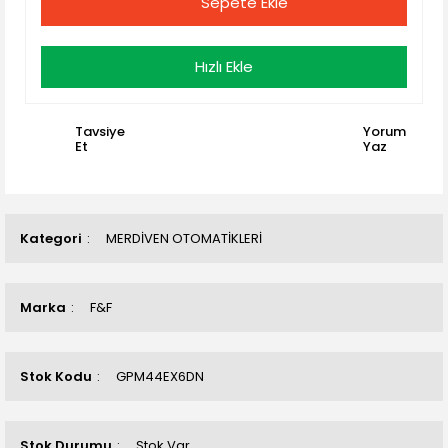
Sepete Ekle
Hızlı Ekle
Tavsiye
Yorum
Et
Yaz
Kategori
MERDİVEN OTOMATİKLERİ
Marka
F&F
Stok Kodu
GPM44EX6DN
Stok Durumu
Stok Var