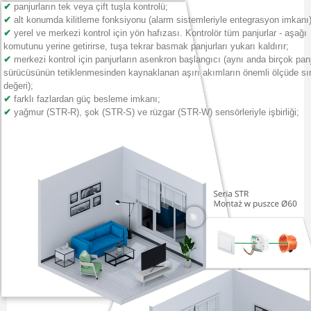
✔
panjurların tek veya çift tuşla kontrolü;
✔
alt konumda kilitleme fonksiyonu (alarm sistemleriyle entegrasyon imkanı)
✔
yerel ve merkezi kontrol için yön hafızası.
Kontrolör tüm panjurlar - aşağı
komutunu yerine getirirse, tuşa tekrar basmak panjurları yukarı kaldırır;
✔
merkezi kontrol için panjurların asenkron başlangıcı (aynı anda birçok pan
sürücüsünün tetiklenmesinden kaynaklanan aşırı akımların önemli ölçüde sın
değeri);
✔
farklı fazlardan güç besleme imkanı;
✔
yağmur (STR-R), şok (STR-S) ve rüzgar (STR-W) sensörleriyle işbirliği;