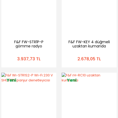
F&F FW-STR1P-P
F&F FW-KEY 4 düğmeli
gömme radyo
uzaktan kumanda
deklanşör denetleyicisi
3.937,73 TL
2.678,05 TL
Yeni
Yeni