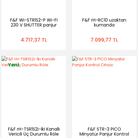
F&F Wi-STR1S2-P Wi-Fi
F&F rH-RC10 uzaktan
230 V SHUTTER panjur
kumanda
denetleyicisi
4.717,37 TL
7.099,77 TL
Yeni
F&F rH-TSR1S2i-İki Kanallı
F&F STR-3 PICO
Vericili Üç Durumlu Röle
Minyatür Panjur Kontrol