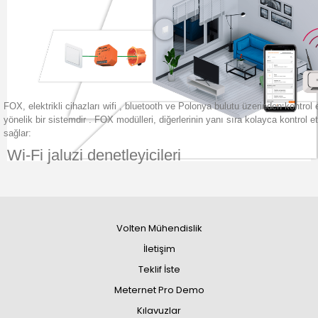
FOX, elektrikli cihazları wifi
, bluetooth ve Polonya bulutu
üzerinden kontrol
yönelik bir sistemdir .
FOX modülleri, diğerlerinin yanı sıra kolayca kontrol e
sağlar:
Wi-Fi jaluzi denetleyicileri
Volten Mühendislik
İletişim
Teklif İste
Meternet Pro Demo
Kılavuzlar