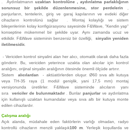
.
Aydınlatmanın
uzaktan kontrolüne , aydınlatma parlaklığının
sorunsuz bir şekilde düzenlenmesine,
stor perdelerin
,
panjurların, tentelerin, giriş ve garaj kapılarının ve evdeki diğer
cihazların kontrolünü
sağlar .
Montaj kolaylığı ve sistem
bileşenlerinin kolay konfigürasyonu sayesinde F&Wave, "Kendin yap"
konseptine mükemmel bir şekilde uyar.
Aynı zamanda ucuz ve
etkilidir.
F&Wave sisteminin benzersiz bir özelliği,
sinyalin yeniden
iletilmesidir.
- Vericiden kontrol sinyalini alan her alıcı, otomatik olarak daha fazla
gönderir.
Bu, vericiden yeterince uzakta olan alıcılar için kontrol
aralığını, orijinal sinyalin aralığının ötesinde önemli ölçüde artırır.
Sistem
alıcılardan
- aktüatörlerden oluşur.
Ø60 sıva altı kutuya
veya TH-35 raya (1 modül genişlik, yani 17,5 mm) montaj
versiyonunda üretilirler.
F&Wave sisteminde alıcıların yanı
sıra
vericiler de bulunmaktadır
.
Bunlar
panjurlar
ve aydınlatma
için kullanışlı uzaktan kumandalar veya sıva altı bir kutuya monte
edilen cihazlardır.
Çalışma aralığı
Açık alanda, müdahale eden faktörlerin varlığı olmadan, radyo
kontrollü cihazların menzili yaklaşık
100 m
.
Yerleşik koşullarda ve