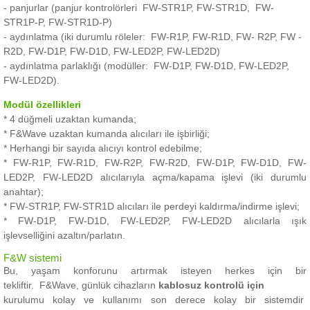
- panjurlar (panjur kontrolörleri
FW-STR1P, FW-STR1D,
FW-
STR1P-P, FW-STR1D-P)
- aydınlatma (iki durumlu röleler:
FW-R1P, FW-R1D, FW- R2P, FW -
R2D, FW-D1P, FW-D1D, FW-LED2P, FW-LED2D)
- aydınlatma parlaklığı (modüller:
FW-D1P, FW-D1D, FW-LED2P,
FW-LED2D).
Modül özellikleri
* 4 düğmeli uzaktan kumanda;
* F&Wave uzaktan kumanda alıcıları ile işbirliği;
* Herhangi bir sayıda alıcıyı kontrol edebilme;
* FW-R1P, FW-R1D, FW-R2P, FW-R2D, FW-D1P, FW-D1D, FW-
LED2P, FW-LED2D alıcılarıyla açma/kapama işlevi (iki durumlu
anahtar);
* FW-STR1P, FW-STR1D alıcıları ile perdeyi kaldırma/indirme işlevi;
* FW-D1P, FW-D1D, FW-LED2P, FW-LED2D alıcılarla ışık
işlevselliğini azaltın/parlatın.
F&W sistemi
Bu, yaşam konforunu artırmak isteyen herkes için bir
tekliftir.
F&Wave, günlük cihazların
kablosuz kontrolü için
kurulumu kolay ve kullanımı son derece kolay bir sistemdir