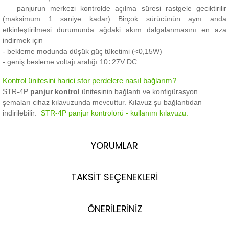
panjurun merkezi kontrolde açılma süresi rastgele geciktirilir
(maksimum 1 saniye kadar) Birçok sürücünün aynı anda
etkinleştirilmesi durumunda ağdaki akım dalgalanmasını en aza
indirmek için
- bekleme modunda düşük güç tüketimi (<0,15W)
- geniş besleme voltajı aralığı 10÷27V DC
Kontrol ünitesini harici stor perdelere nasıl bağlarım?
STR-4P
panjur kontrol
ünitesinin bağlantı ve konfigürasyon
şemaları cihaz kılavuzunda mevcuttur.
Kılavuz şu bağlantıdan
indirilebilir:
STR-4P panjur kontrolörü - kullanım kılavuzu.
YORUMLAR
TAKSİT SEÇENEKLERİ
ÖNERİLERİNİZ