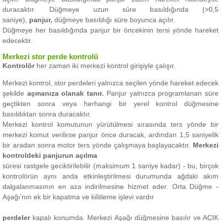
duracaktır.
Düğmeye uzun süre basıldığında (>0,5
saniye),
panjur,
düğmeye basıldığı süre boyunca açılır.
Düğmeye her basıldığında panjur bir öncekinin tersi yönde hareket
edecektir.
Merkezi stor perde kontrolü
Kontrolör
her zaman iki merkezi kontrol girişiyle çalışır.
Merkezi kontrol, stor perdeleri
yalnızca seçilen yönde hareket edecek
şekilde
açmanıza olanak tanır.
Panjur yalnızca programlanan süre
geçtikten sonra veya herhangi bir yerel kontrol düğmesine
basıldıktan sonra duracaktır.
Merkezi kontrol komutunun yürütülmesi sırasında ters yönde bir
merkezi komut verilirse panjur önce duracak, ardından 1,5 saniyelik
bir aradan sonra motor ters yönde çalışmaya başlayacaktır.
Merkezi
kontroldeki panjurun açılma
süresi
rastgele geciktirilebilir (maksimum 1 saniye kadar) - bu, birçok
kontrolörün aynı anda etkinleştirilmesi durumunda ağdaki akım
dalgalanmasının en aza indirilmesine hizmet eder.
Orta Düğme -
Aşağı'nın ek bir kapatma ve kilitleme işlevi vardır
perdeler
kapalı konumda.
Merkezi Aşağı düğmesine basılır ve AÇIK