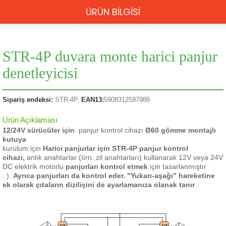
ÜRÜN BİLGİSİ
STR-4P duvara monte harici panjur
denetleyicisi
Sipariş endeksi:
STR-4P,
EAN13:
5908312597988
Ürün Açıklaması
12/24V sürücüler için
panjur kontrol cihazı
Ø60 gömme montajlı
kutuya
kurulum için
Harici panjurlar için STR-4P panjur kontrol
cihazı,
anlık anahtarlar (örn. zil anahtarları) kullanarak 12V veya 24V
DC elektrik motorlu
panjurları kontrol etmek
için tasarlanmıştır
.
).
Ayrıca panjurları da kontrol eder.
"Yukarı-aşağı" hareketine
ek olarak çıtaların dizilişini de ayarlamanıza olanak tanır
.