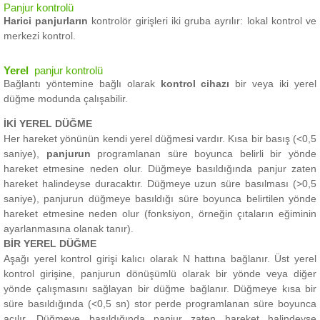
Panjur kontrolü
Harici panjurların
kontrolör girişleri
iki gruba ayrılır: lokal kontrol ve
merkezi kontrol.
Yerel
panjur kontrolü
Bağlantı yöntemine bağlı olarak
kontrol cihazı
bir veya iki yerel
düğme modunda çalışabilir.
İKİ YEREL DÜĞME
Her hareket yönünün kendi yerel düğmesi vardır.
Kısa bir basış (<0,5
saniye),
panjurun
programlanan süre boyunca belirli bir yönde
hareket etmesine neden olur.
Düğmeye basıldığında panjur zaten
hareket halindeyse duracaktır.
Düğmeye uzun süre basılması (>0,5
saniye), panjurun düğmeye basıldığı süre boyunca belirtilen yönde
hareket etmesine neden olur (fonksiyon, örneğin çıtaların eğiminin
ayarlanmasına olanak tanır).
BİR YEREL DÜĞME
Aşağı yerel kontrol girişi kalıcı olarak N hattına bağlanır. Üst yerel
kontrol girişine, panjurun dönüşümlü olarak bir yönde veya diğer
yönde çalışmasını sağlayan bir düğme bağlanır.
Düğmeye kısa bir
süre basıldığında (<0,5 sn) stor perde programlanan süre boyunca
açılır.
Düğmeye basıldığında panjur zaten hareket halindeyse