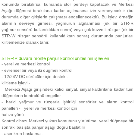
konumda bırakılırsa, kumanda stor perdeyi kapatacak ve Merkezi
Aşağı düğmesi bırakılana kadar açılmasına izin vermeyecektir (bu
durumda diğer girişlerin çalışması engellenecektir).
Bu işlev, örneğin
alarmın devreye girmesi, yağmurun algılanması (ek bir STR-R
yağmur sensörü kullanıldıktan sonra) veya çok kuvvetli rüzgar (ek bir
STR-W rüzgar sensörü kullanıldıktan sonra) durumunda panjurları
kilitlemenize olanak tanır.
STR-4P duvara monte panjur kontrol ünitesinin işlevleri
- yerel ve merkezi kontrol
- evrensel bir veya iki düğmeli kontrol
- 12/24V DC sürücüler için destek -
kilitleme işlevi -
Merkezi Aşağı girişindeki kalıcı sinyal, sinyal kaldırılana kadar tüm
düğmelerin kontrolünü engeller
- harici yağmur ve rüzgarla işbirliği sensörler ve alarm kontrol
panelleri -
yerel ve merkezi kontrol için
hafıza yönü .
Kontrol cihazı Merkezi yukarı komutunu yürütürse, yerel düğmeye bir
sonraki basışta panjur aşağı doğru başlatılır
- asenkron başlatma -