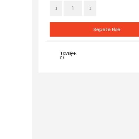
Sepete Ekle
Tavsiye
Et