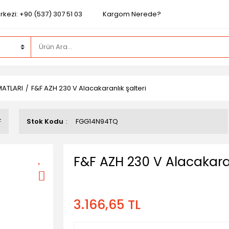
kezi: +90 (537) 307 51 03
Kargom Nerede?
ATLARI
F&F AZH 230 V Alacakaranlık şalteri
F
Stok Kodu
FGG14N94TQ
F&F AZH 230 V Alacakaran
3.166,65 TL