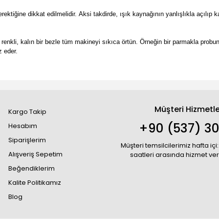
ektiğine dikkat edilmelidir.
Aksi takdirde, ışık kaynağının yanlışlıkla açılıp 
renkli, kalın bir bezle tüm makineyi sıkıca örtün.
Örneğin bir parmakla probu
z eder.
Müşteri Hizmetle
Kargo Takip
+90 (537) 30
Hesabım
Siparişlerim
Müşteri temsilcilerimiz hafta içi:
Alışveriş Sepetim
saatleri arasında hizmet ve
Beğendiklerim
Kalite Politikamız
Blog