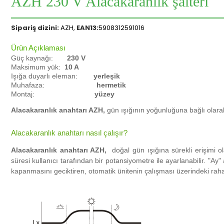
AZH 230 V Alacakaranlık şalteri
Sipariş dizini:
AZH,
EAN13:
5908312591016
Ürün Açıklaması
Güç kaynağı:
230 V
Maksimum yük:
10 A
Işığa duyarlı eleman:
yerleşik
Muhafaza:
hermetik
Montaj:
yüzey
Alacakaranlık anahtarı AZH,
gün ışığının yoğunluğuna bağlı olarak ı
Alacakaranlık anahtarı nasıl çalışır?
Alacakaranlık anahtarı AZH,
doğal gün ışığına sürekli erişimi ola
süresi kullanıcı tarafından bir potansiyometre ile ayarlanabilir.
"Ay"
kapanmasını geciktiren, otomatik ünitenin çalışması üzerindeki rahatsı