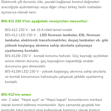
Elektronik çift durumlu röle, paralel bağlanan kontrol düğmeleri
aracılığıyla aydınlatmayı veya diğer cihazı birkaç farklı noktadan
açmanıza olanak tanır.
BIS-412 230 V'nin aşağıdaki versiyonları mevcuttur:
BIS-412 230 V - tek 16 A röleli temel model
BIS-412-LED 230 V -
LED floresan lambalar, ESL floresan
lambalar, elektronik transformatörler, deşarj lambaları vb. gibi
yüksek başlangıç ​​​​akımına sahip alıcılarla çalışmaya
uyarlanmış kontaklı.
BIS-412M 230 V - kontak konumu hafızalı.
Güç kaynağı açıldıktan
sonra rölenin durumu, güç kaynağının kapatıldığı andaki
durumuna geri dönecektir.
BIS-412M-LED 230 V - yüksek başlangıç ​​akımına sahip alıcılarla
ve kontak konumunun hafızasıyla çalışacak şekilde uyarlanmış
kontaklı.
BIS-412'nin amacı
min.
2 adet. "Hepsi açık" ve "Hepsi kapalı" konumlarının merkezi
olarak kontrol edilmesi mümkündür.
Aynı zamanda gruptaki her
kontrolör lokal kontrol girişi kullanılarak bağımsız olarak kontrol