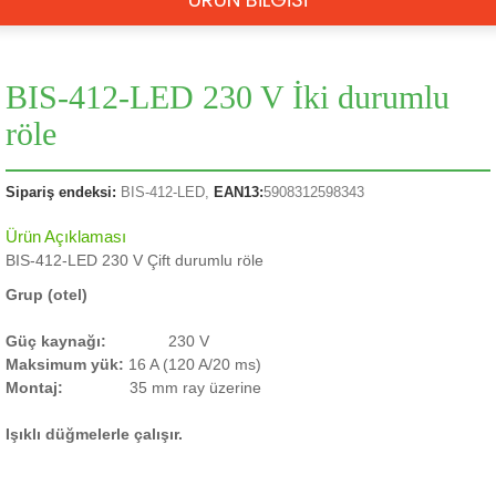
BIS-412-LED 230 V İki durumlu
röle
Sipariş endeksi:
BIS-412-LED,
EAN13:
5908312598343
Ürün Açıklaması
BIS-412-LED 230 V Çift durumlu röle
Grup (otel)
Güç kaynağı:
230 V
Maksimum yük:
16 A (120 A/20 ms)
Montaj:
35 mm ray üzerine
Işıklı düğmelerle çalışır.