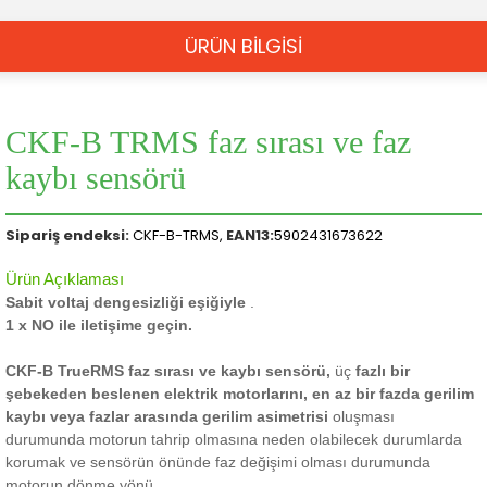
ÜRÜN BİLGİSİ
CKF-B TRMS faz sırası ve faz
kaybı sensörü
Sipariş endeksi:
CKF-B-TRMS,
EAN13:
5902431673622
Ürün Açıklaması
Sabit voltaj dengesizliği eşiğiyle
.
1 x NO ile iletişime geçin.
CKF-B TrueRMS faz sırası ve kaybı sensörü,
üç
fazlı bir
şebekeden beslenen elektrik motorlarını, en az bir fazda gerilim
kaybı veya
fazlar arasında gerilim asimetrisi
oluşması
durumunda
motorun tahrip olmasına neden olabilecek durumlarda
korumak ve sensörün önünde faz değişimi olması durumunda
motorun dönme yönü.