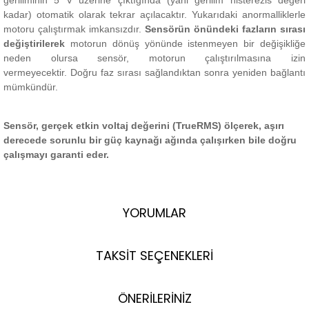
geriliminin 5 V üzerine çıktığında (yani gerilim histerezis değeri
kadar) otomatik olarak tekrar açılacaktır.
Yukarıdaki anormalliklerle
motoru çalıştırmak imkansızdır.
Sensörün önündeki fazların sırası
değiştirilerek
motorun dönüş yönünde istenmeyen bir değişikliğe
neden olursa sensör, motorun çalıştırılmasına izin
vermeyecektir.
Doğru faz sırası sağlandıktan sonra yeniden bağlantı
mümkündür.
Sensör, gerçek etkin voltaj değerini (TrueRMS) ölçerek, aşırı
derecede sorunlu bir güç kaynağı ağında çalışırken bile doğru
çalışmayı garanti eder.
YORUMLAR
TAKSİT SEÇENEKLERİ
ÖNERİLERİNİZ