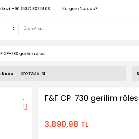
kezi: +90 (537) 307 51 03
Kargom Nerede?
F CP-730 gerilim rölesi
k Kodu
KDXTG4AJ3L
F&F CP-730 gerilim röles
3.890,98 TL