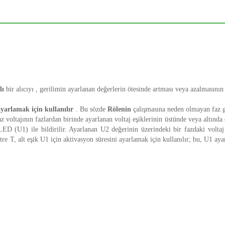
lı
bir alıcıyı , gerilimin ayarlanan değerlerin ötesinde artması veya azalmasının 
ayarlamak için kullanılır
. Bu sözde
Rölenin
çalışmasına neden olmayan faz ge
z voltajının fazlardan birinde ayarlanan voltaj eşiklerinin üstünde veya altında 
ED (U1) ile bildirilir. Ayarlanan U2 değerinin üzerindeki bir fazdaki voltaj 
 T, alt eşik U1 için aktivasyon süresini ayarlamak için kullanılır; bu, U1 ayar