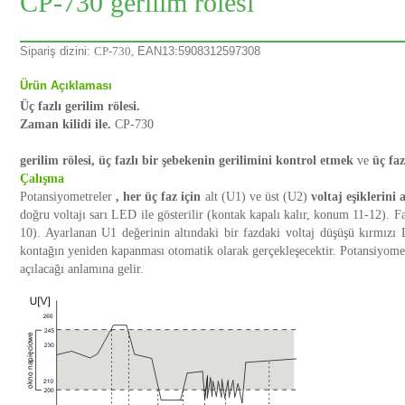
CP-730 gerilim rölesi
Sipariş dizini:
CP-730,
EAN13:5908312597308
Ürün Açıklaması
Üç fazlı gerilim rölesi.
Zaman kilidi ile.
CP-730
gerilim rölesi, üç fazlı bir şebekenin gerilimini kontrol etmek
ve
üç faz
Çalışma
Potansiyometreler
, her üç faz için
alt (U1) ve üst (U2)
voltaj eşiklerini 
doğru voltajı sarı LED ile gösterilir (kontak kapalı kalır, konum 11-12). Fa
10). Ayarlanan U1 değerinin altındaki bir fazdaki voltaj düşüşü kırmızı L
kontağın yeniden kapanması otomatik olarak gerçekleşecektir. Potansiyometre
açılacağı anlamına gelir.