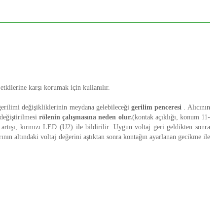
etkilerine karşı korumak için kullanılır.
rilimi değişikliklerinin meydana gelebileceği
gerilim penceresi
. Alıcının
değiştirilmesi
rölenin çalışmasına neden olur.
(kontak açıklığı, konum 11-
artışı, kırmızı LED (U2) ile bildirilir. Uygun voltaj geri geldikten sonra
ının altındaki voltaj değerini aştıktan sonra kontağın ayarlanan gecikme ile