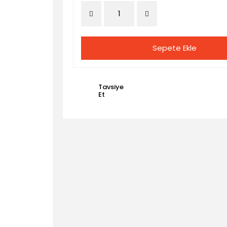
Sepete Ekle
Tavsiye
Et