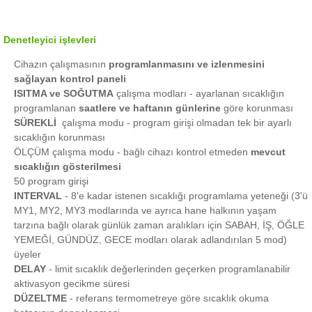
Denetleyici işlevleri
Cihazın çalışmasının
programlanmasını ve izlenmesini
sağlayan kontrol paneli
ISITMA ve SOĞUTMA
çalışma modları - ayarlanan sıcaklığın
programlanan
saatlere ve haftanın günlerine
göre korunması
SÜREKLİ
çalışma modu
- program girişi olmadan tek bir ayarlı
sıcaklığın korunması
ÖLÇÜM çalışma modu -
bağlı cihazı kontrol etmeden
mevcut
sıcaklığın gösterilmesi
50 program girişi
INTERVAL
- 8'e kadar istenen sıcaklığı programlama yeteneği (3'ü
MY1, MY2, MY3 modlarında ve ayrıca hane halkının yaşam
tarzına bağlı olarak günlük zaman aralıkları için SABAH, İŞ, ÖĞLE
YEMEĞİ, GÜNDÜZ, GECE modları olarak adlandırılan 5 mod)
üyeler
DELAY
- limit sıcaklık değerlerinden geçerken programlanabilir
aktivasyon gecikme süresi
DÜZELTME
- referans termometreye göre sıcaklık okuma