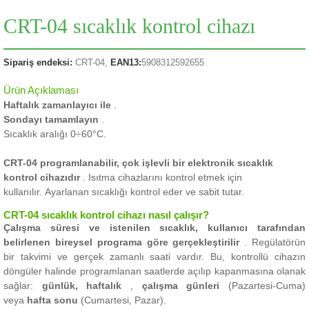
CRT-04 sıcaklık kontrol cihazı
Sipariş endeksi:
CRT-04,
EAN13:
5908312592655
Ürün Açıklaması
Haftalık zamanlayıcı ile
.
Sondayı tamamlayın
.
Sıcaklık aralığı 0÷60°C.
CRT-04 programlanabilir, çok işlevli bir elektronik sıcaklık
kontrol cihazıdır
.
Isıtma cihazlarını kontrol etmek için
kullanılır.
Ayarlanan sıcaklığı kontrol eder ve sabit tutar.
CRT-04 sıcaklık kontrol cihazı nasıl çalışır?
Çalışma süresi ve istenilen sıcaklık, kullanıcı tarafından
belirlenen bireysel programa göre gerçekleştirilir
.
Regülatörün
bir takvimi ve gerçek zamanlı saati vardır.
Bu, kontrollü cihazın
döngüler halinde programlanan saatlerde açılıp kapanmasına olanak
sağlar:
günlük, haftalık
,
çalışma günleri
(Pazartesi-Cuma)
veya
hafta sonu
(Cumartesi, Pazar).