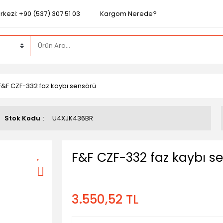
kezi: +90 (537) 307 51 03
Kargom Nerede?
F&F CZF-332 faz kaybı sensörü
Stok Kodu
U4XJK436BR
F&F CZF-332 faz kaybı s
3.550,52 TL