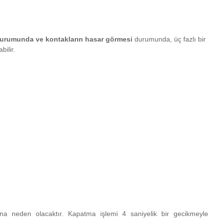
ı durumunda ve
kontakların hasar görmesi
durumunda, üç fazlı bir
bilir.
sına neden olacaktır.
Kapatma işlemi 4 saniyelik bir gecikmeyle