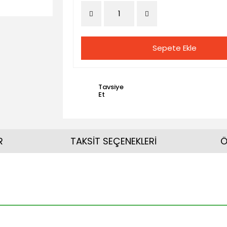
Sepete Ekle
Tavsiye
Et
R
TAKSİT SEÇENEKLERİ
Ö