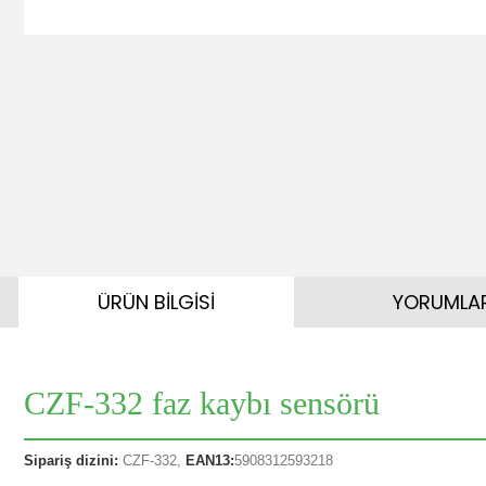
ÜRÜN BİLGİSİ
YORUMLA
CZF-332 faz kaybı sensörü
Sipariş dizini:
CZF-332,
EAN13:
5908312593218