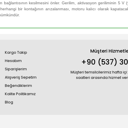
un bağlantısının kesilmesini önler.
Gerilim, aktivasyon geriliminin 5 V 
herhangi bir kontağının arızalanması, motoru kalıcı olarak kapatacak
 mümkündür.
Müşteri Hizmetle
Kargo Takip
+90 (537) 30
Hesabım
Siparişlerim
Müşteri temsilcilerimiz hafta içi:
Alışveriş Sepetim
saatleri arasında hizmet ve
Beğendiklerim
Kalite Politikamız
Blog