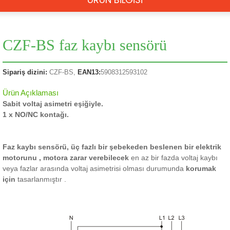
CZF-BS faz kaybı sensörü
Sipariş dizini:
CZF-BS,
EAN13:
5908312593102
Ürün Açıklaması
Sabit voltaj asimetri eşiğiyle.
1 x NO/NC kontağı.
Faz kaybı sensörü, üç fazlı bir şebekeden beslenen bir elektrik
motorunu
, motora zarar verebilecek
en az bir fazda voltaj kaybı
veya fazlar arasında voltaj asimetrisi olması durumunda
korumak
için
tasarlanmıştır
.