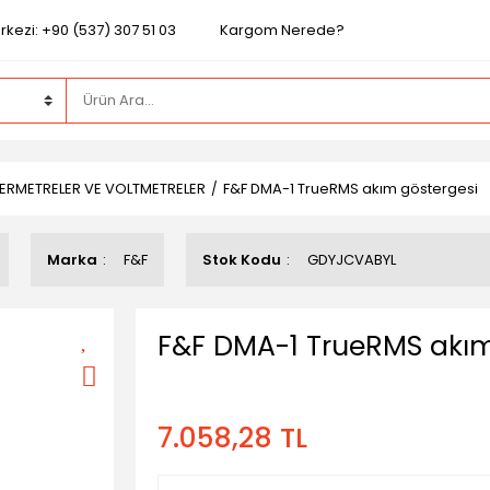
kezi: +90 (537) 307 51 03
Kargom Nerede?
PERMETRELER VE VOLTMETRELER
F&F DMA-1 TrueRMS akım göstergesi
Marka
F&F
Stok Kodu
GDYJCVABYL
F&F DMA-1 TrueRMS akım
7.058,28 TL