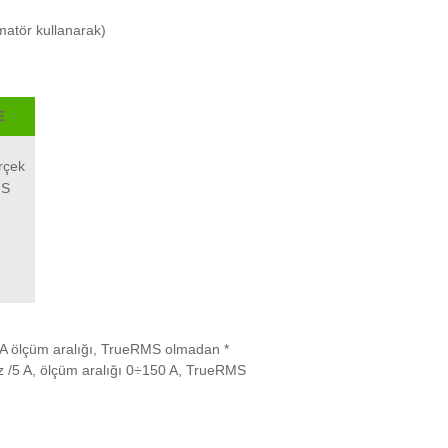
matör kullanarak)
E
rçek
S
50 A ölçüm aralığı, TrueRMS olmadan *
az /5 A, ölçüm aralığı 0÷150 A, TrueRMS