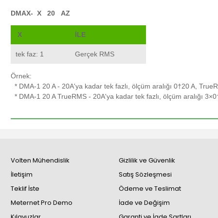
DMAX-
X
20
AZ
X
İLE
tek faz: 1
Gerçek RMS
Örnek:
* DMA-1 20 A - 20A'ya kadar tek fazlı, ölçüm aralığı 0†20 A, True
* DMA-1 20 A TrueRMS - 20A'ya kadar tek fazlı, ölçüm aralığı 3×0
Volten Mühendislik
Gizlilik ve Güvenlik
İletişim
Satış Sözleşmesi
Teklif İste
Ödeme ve Teslimat
Meternet Pro Demo
İade ve Değişim
Kılavuzlar
Garanti ve İade Şartları