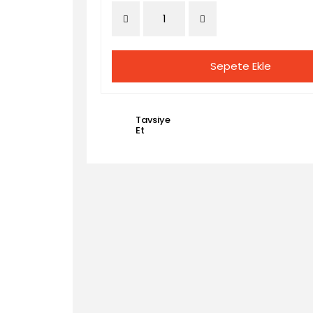
Sepete Ekle
Tavsiye
Et