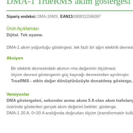
DMA-1 TrueRMS akım göstergesi
Sipariş endeksi:
DMA-1RMS,
EAN13:
5908312596097
Ürün Açıklaması
Dijital.
Tek aşama.
DMA-1 akım yoğunluğu göstergesi, tek fazlı bir ağın elektrik devresin
Aksiyon
Bir elektrik devresindeki akımın rms değerinin ölçülmesi.
ölçüm devresi göstergenin güç kaynağı devresinden ayrılmıştır.
TrueRMS - etkin değer dönüştürücüyle donatılmış gösterge,
Versiyonlar
DMA göstergeleri, sekonder anma akımı 5 A olan akım trafolarıy
üzerinde gösterilen gerçek akım değerini belirler. gösterge.
DMA-1 20 A, 0÷20 A aralığında doğrudan ölçüm (transformatör kullan