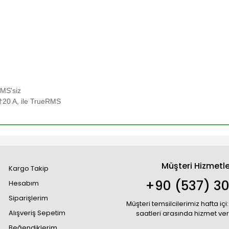
RMS'siz
†20 A, ile TrueRMS
Müşteri Hizmetle
Kargo Takip
+90 (537) 30
Hesabım
Siparişlerim
Müşteri temsilcilerimiz hafta içi:
Alışveriş Sepetim
saatleri arasında hizmet ve
Beğendiklerim