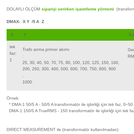
DOLAYLI ÖLÇÜM
siparişi verirken işaretleme yöntemi
(transfor
DMAX-
X Y
/5 A
Z
X
Y
İL
tek
Trafo anma primer akımı
Ge
faz:
:
RM
1
25, 30, 40, 50, 70, 75, 80, 100, 120, 125, 150, 160,
200, 250, 300, 400, 500, 600, 700, 750, 800, 900
,
1000 .
Örnek:
* DMA-1 50/5 A - 50/5 A transformatör ile işbirliği için tek faz, 0÷
DMA-1 150/5 A TrueRMS - 150 transformatör ile işbirliği için tek f
DIRECT MEASUREMENT ile (transformatör kullanılmadan)