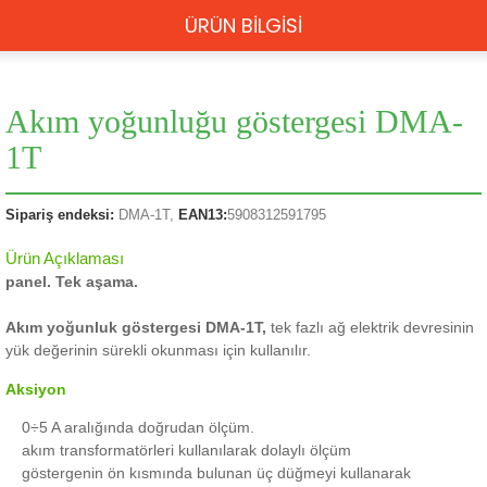
ÜRÜN BİLGİSİ
Akım yoğunluğu göstergesi DMA-
1T
Sipariş endeksi:
DMA-1T,
EAN13:
5908312591795
Ürün Açıklaması
panel.
Tek aşama.
Akım yoğunluk göstergesi DMA-1T,
tek fazlı ağ elektrik devresinin
yük değerinin sürekli okunması için kullanılır.
Aksiyon
0÷5 A aralığında doğrudan ölçüm.
akım transformatörleri kullanılarak dolaylı ölçüm
göstergenin ön kısmında bulunan üç düğmeyi kullanarak