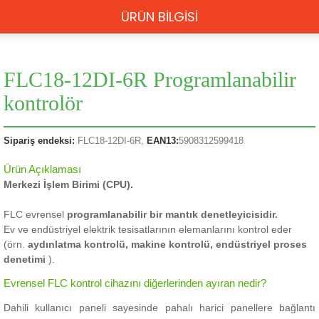
ÜRÜN BİLGİSİ
FLC18-12DI-6R Programlanabilir
kontrolör
Sipariş endeksi:
FLC18-12DI-6R,
EAN13:
5908312599418
Ürün Açıklaması
Merkezi İşlem Birimi (CPU).
FLC evrensel
programlanabilir bir mantık denetleyicisidir.
Ev ve endüstriyel elektrik tesisatlarının elemanlarını kontrol eder
(örn.
aydınlatma kontrolü, makine kontrolü, endüstriyel proses
denetimi
).
Evrensel FLC kontrol cihazını diğerlerinden ayıran nedir?
Dahili kullanıcı paneli sayesinde pahalı harici panellere bağlantı