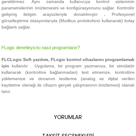
gerektirmez.
Aynı zamanda kullanıcıya kontrol sisteminin
parametrelerinin önizlemesini ve konfigürasyonunu sağlar.
Kontrolör
gelişmiş iletişim arayüzleriyle donatılmıştır
.
Profesyonel
görselleştirme istasyonlarıyla (Modbus protokolünü kullanarak) kolay
bağlantı sağlar.
FLogic denetleyicisi nasıl programlanır?
FLCLogic Soft yazılımı, FLogic kontrol cihazlarını programlamak
için
kullanılır .
Uygulama, bir program yazmanıza, bir simülatör
kullanarak (kontrolöre bağlanmadan) test etmenize, kontrolöre
yüklemenize ve donanım testlerine (analog ve dijital verileri
kaydetme olanağı ile cihazın gerçek çalışmasının önizlemesi) olanak
tanır.
YORUMLAR
TAKSİT SEÇENEKLERİ