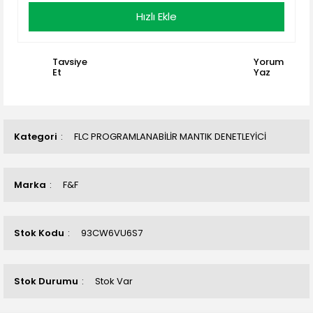
Hızlı Ekle
Tavsiye
Yorum
Et
Yaz
Kategori
FLC PROGRAMLANABİLİR MANTIK DENETLEYİCİ
Marka
F&F
Stok Kodu
93CW6VU6S7
Stok Durumu
Stok Var