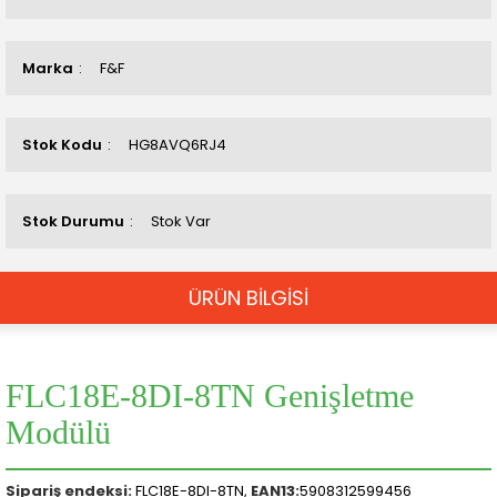
Marka
F&F
Stok Kodu
HG8AVQ6RJ4
Stok Durumu
Stok Var
ÜRÜN BİLGİSİ
FLC18E-8DI-8TN Genişletme
Modülü
Sipariş endeksi:
FLC18E-8DI-8TN,
EAN13:
5908312599456