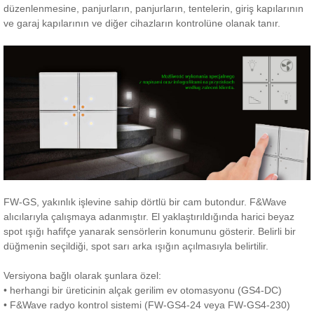
düzenlenmesine, panjurların, panjurların, tentelerin, giriş kapılarının
ve garaj kapılarının ve diğer cihazların kontrolüne olanak tanır.
FW-GS, yakınlık işlevine sahip dörtlü bir cam butondur.
F&Wave
alıcılarıyla çalışmaya adanmıştır.
El yaklaştırıldığında harici beyaz
spot ışığı hafifçe yanarak sensörlerin konumunu gösterir.
Belirli bir
düğmenin seçildiği, spot sarı arka ışığın açılmasıyla belirtilir.
Versiyona bağlı olarak şunlara özel:
• herhangi bir üreticinin alçak gerilim ev otomasyonu (GS4-DC)
• F&Wave radyo kontrol sistemi (FW-GS4-24 veya FW-GS4-230)