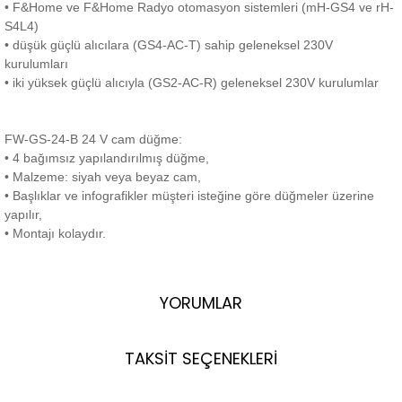
• F&Home ve F&Home Radyo otomasyon sistemleri (mH-GS4 ve rH-
S4L4)
• düşük güçlü alıcılara (GS4-AC-T) sahip geleneksel 230V
kurulumları
• iki yüksek güçlü alıcıyla (GS2-AC-R) geleneksel 230V kurulumlar
FW-GS-24-B 24 V cam düğme:
• 4 bağımsız yapılandırılmış düğme,
• Malzeme: siyah veya beyaz cam,
• Başlıklar ve infografikler müşteri isteğine göre düğmeler üzerine
yapılır,
• Montajı kolaydır.
YORUMLAR
TAKSİT SEÇENEKLERİ