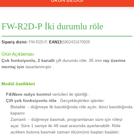
FW-R2D-P İki durumlu röle
Sipariş dizini:
FW-R2D-P,
EAN13:
5902431670928
Ürün Açıklaması
Çok fonksiyonlu, 2 kanallı
çift durumlu röle.
35 mm
ray
üzerine
montaj için
tasarlanmıştır
.
Modül özellikleri
F&Wave radyo kontrol
vericileri ile işbirliği
;
Çift çok fonksiyonlu röle
.
Gerçekleştirilen işlevler:
Bistable
- düğmeye ilk basıldığında röle açılır, ikinci basıldığında
kapanır.
Zamanlı
- düğmeye basmak, programlanan süre için röleyi
açar.
Süre 1 saniye ile 48 saat arasında ayarlanabilir.
Röle
açıkken butona basmak zaman ölçümünü baştan başlatır.