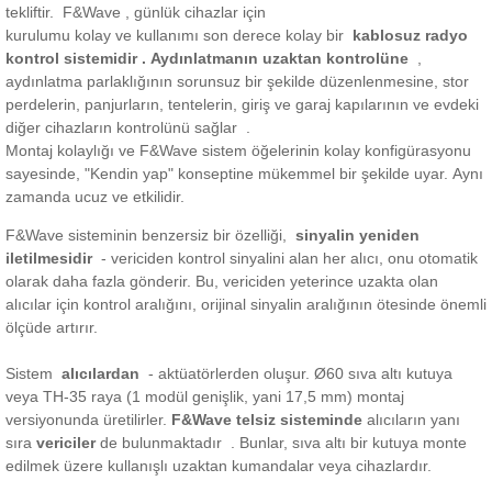
tekliftir.
F&Wave , günlük cihazlar için
kurulumu kolay ve kullanımı son derece kolay bir
kablosuz radyo
kontrol sistemidir .
Aydınlatmanın uzaktan kontrolüne
,
aydınlatma parlaklığının sorunsuz bir şekilde düzenlenmesine, stor
perdelerin, panjurların, tentelerin, giriş ve garaj kapılarının ve evdeki
diğer cihazların kontrolünü
sağlar .
Montaj kolaylığı ve F&Wave sistem öğelerinin kolay konfigürasyonu
sayesinde, "Kendin yap" konseptine mükemmel bir şekilde uyar.
Aynı
zamanda ucuz ve etkilidir.
F&Wave sisteminin benzersiz bir özelliği,
sinyalin yeniden
iletilmesidir
- vericiden kontrol sinyalini alan her alıcı, onu otomatik
olarak daha fazla gönderir.
Bu, vericiden yeterince uzakta olan
alıcılar için kontrol aralığını, orijinal sinyalin aralığının ötesinde önemli
ölçüde artırır.
Sistem
alıcılardan
- aktüatörlerden oluşur.
Ø60 sıva altı kutuya
veya TH-35 raya (1 modül genişlik, yani 17,5 mm) montaj
versiyonunda üretilirler.
F&Wave telsiz sisteminde
alıcıların yanı
sıra
vericiler
de bulunmaktadır
.
Bunlar, sıva altı bir kutuya monte
edilmek üzere kullanışlı uzaktan kumandalar veya cihazlardır.