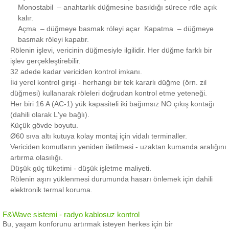
Monostabil
– anahtarlık düğmesine basıldığı sürece röle açık
kalır.
Açma
– düğmeye basmak röleyi açar
Kapatma
– düğmeye
basmak röleyi kapatır.
Rölenin işlevi, vericinin düğmesiyle ilgilidir.
Her düğme farklı bir
işlev gerçekleştirebilir.
32 adede kadar vericiden kontrol imkanı.
İki yerel kontrol girişi - herhangi bir tek kararlı düğme (örn. zil
düğmesi) kullanarak röleleri doğrudan kontrol etme yeteneği.
Her biri 16 A (AC-1) yük kapasiteli iki bağımsız NO çıkış kontağı
(dahili olarak L'ye bağlı).
Küçük gövde boyutu.
Ø60 sıva altı kutuya kolay montaj için vidalı terminaller.
Vericiden komutların yeniden iletilmesi - uzaktan kumanda aralığını
artırma olasılığı.
Düşük güç tüketimi - düşük işletme maliyeti.
Rölenin aşırı yüklenmesi durumunda hasarı önlemek için dahili
elektronik termal koruma.
F&Wave sistemi - radyo kablosuz kontrol
Bu, yaşam konforunu artırmak isteyen herkes için bir