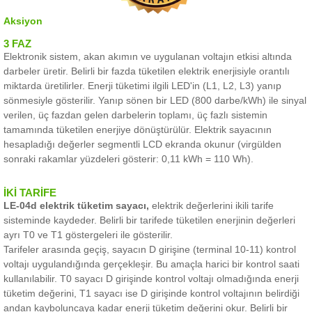
Aksiyon
3 FAZ
Elektronik sistem, akan akımın ve uygulanan voltajın etkisi altında
darbeler üretir.
Belirli bir fazda tüketilen elektrik enerjisiyle orantılı
miktarda üretilirler.
Enerji tüketimi ilgili LED'in (L1, L2, L3) yanıp
sönmesiyle gösterilir.
Yanıp sönen bir LED (800 darbe/kWh) ile sinyal
verilen, üç fazdan gelen darbelerin toplamı, üç fazlı sistemin
tamamında tüketilen enerjiye dönüştürülür.
Elektrik sayacının
hesapladığı değerler segmentli LCD ekranda okunur (virgülden
sonraki rakamlar yüzdeleri gösterir: 0,11 kWh = 110 Wh).
İKİ TARİFE
LE-04d elektrik tüketim sayacı,
elektrik değerlerini ikili tarife
sisteminde kaydeder.
Belirli bir tarifede tüketilen enerjinin değerleri
ayrı T0 ve T1 göstergeleri ile gösterilir.
Tarifeler arasında geçiş, sayacın D girişine (terminal 10-11) kontrol
voltajı uygulandığında gerçekleşir.
Bu amaçla harici bir kontrol saati
kullanılabilir.
T0 sayacı D girişinde kontrol voltajı olmadığında enerji
tüketim değerini,
T1 sayacı ise D girişinde kontrol voltajının belirdiği
andan kayboluncaya kadar enerji tüketim değerini okur.
Belirli bir