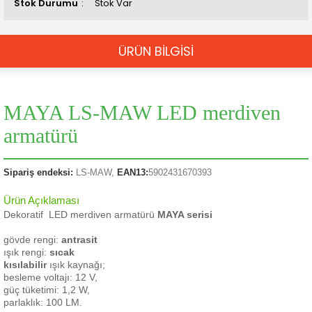
Stok Durumu
Stok Var
ÜRÜN BİLGİSİ
MAYA LS-MAW LED merdiven
armatürü
Sipariş endeksi:
LS-MAW,
EAN13:
5902431670393
Ürün Açıklaması
Dekoratif
LED merdiven armatürü
MAYA serisi
gövde rengi:
antrasit
ışık rengi:
sıcak
kısılabilir
ışık kaynağı;
besleme voltajı: 12 V,
güç tüketimi: 1,2 W,
parlaklık: 100 LM.