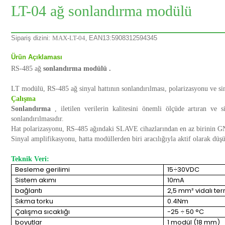
LT-04 ağ sonlandırma modülü
Sipariş dizini:
MAX-LT-04,
EAN13:5908312594345
Ürün Açıklaması
RS-485 ağ
sonlandırma modülü .
LT modülü, RS-485 ağ sinyal hattının sonlandırılması, polarizasyonu ve sin
Çalışma
Sonlandırma
, iletilen verilerin kalitesini önemli ölçüde artıran ve s
sonlandırılmasıdır.
Hat polarizasyonu, RS-485 ağındaki SLAVE cihazlarından en az birinin GND
Sinyal amplifikasyonu, hatta modüllerden biri aracılığıyla aktif olarak düşük
Teknik Veri:
Besleme gerilimi
15÷30VDC
Sistem akımı
10mA
bağlantı
2,5 mm² vidalı ter
Sıkma torku
0.4Nm
Çalışma sıcaklığı
-25 ÷ 50 °C
boyutlar
1 modül (18 mm)