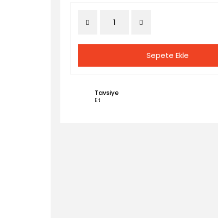
Sepete Ekle
Tavsiye
Et