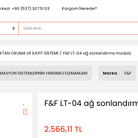
kezi: +90 (537) 307 51 03
Kargom Nerede?
TAN OKUMA VE KAYIT SİSTEMİ
F&F LT-04 ağ sonlandırma modülü
ASYON SİSTEMLERİNİN YARDIMCI ELEMANLARI
Marka
F&F
F&F LT-04 ağ sonlandı
2.566,11 TL