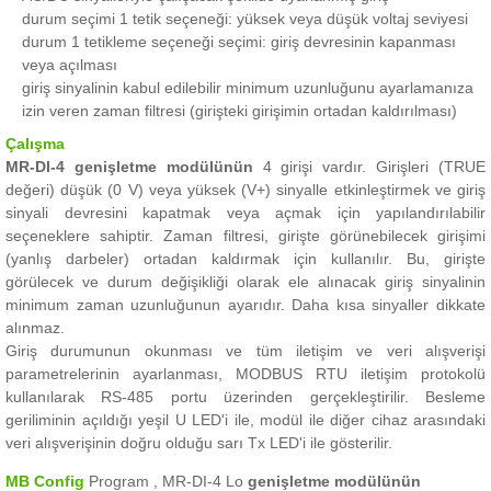
durum seçimi 1 tetik seçeneği: yüksek veya düşük voltaj seviyesi
durum 1 tetikleme seçeneği seçimi: giriş devresinin kapanması
veya açılması
giriş sinyalinin kabul edilebilir minimum uzunluğunu ayarlamanıza
izin veren zaman filtresi (girişteki girişimin ortadan kaldırılması)
Çalışma
MR-DI-4 genişletme modülünün
4 girişi vardır.
Girişleri (TRUE
değeri) düşük (0 V) veya yüksek (V+) sinyalle etkinleştirmek ve giriş
sinyali devresini kapatmak veya açmak için yapılandırılabilir
seçeneklere sahiptir.
Zaman filtresi, girişte görünebilecek girişimi
(yanlış darbeler) ortadan kaldırmak için kullanılır.
Bu, girişte
görülecek ve durum değişikliği olarak ele alınacak giriş sinyalinin
minimum zaman uzunluğunun ayarıdır.
Daha kısa sinyaller dikkate
alınmaz.
Giriş durumunun okunması ve tüm iletişim ve veri alışverişi
parametrelerinin ayarlanması, MODBUS RTU iletişim protokolü
kullanılarak RS-485 portu üzerinden gerçekleştirilir.
Besleme
geriliminin açıldığı yeşil U LED'i ile, modül ile diğer cihaz arasındaki
veri alışverişinin doğru olduğu sarı Tx LED'i ile gösterilir.
MB Config
Program , MR-DI-4 Lo
genişletme modülünün