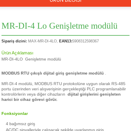
MR-DI-4 Lo Genişletme modülü
Sipariş dizini:
MAX-MR-DI-4LO,
EAN13:
5908312598367
Ürün Açıklaması
MR-DI-4LO Genişletme modülü
MODBUS RTU çıkışlı
dijital giriş genişletme modülü
.
MR-DI-4 modülü,
MODBUS RTU protokolüne uygun olarak RS-485
portu üzerinden veri alışverişinin gerçekleştiği PLC programlanabilir
kontrolörlerin veya diğer cihazların
dijital girişlerini genişleten
harici bir cihaz görevi görür.
Fonksiyonlar
4 bağımsız giriş
AC/DC sinyalleriyle çalışacak şekilde uyarlanmış giriş