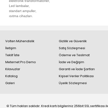
elektronik transformatörler,
Led lambalar,
standart ampuller,
ısıtma cihazları.
Volten Mühendislik
Gizlilik ve Güvenlik
İletişim
Satış Sözleşmesi
Teklif İste
Ödeme ve Teslimat
Meternet Pro Demo
İade ve Değişim
Kılavuzlar
Garanti ve İade Şartları
Katalog
Kişisel Veriler Politikası
Galeri
Üyelik Sözleşmesi
© Tüm hakları saklıdır. Kredi kartı bilgileriniz 256bit SSL sertifikası