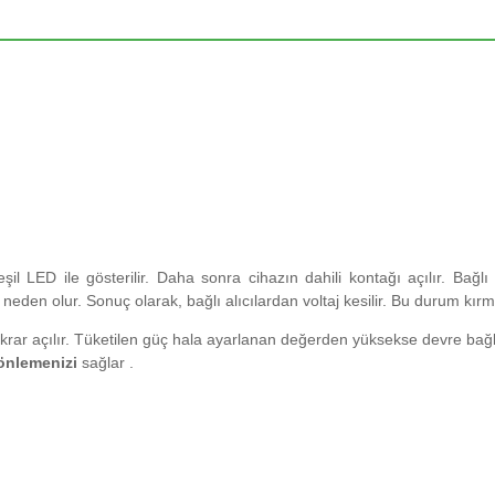
şil LED ile gösterilir.
Daha sonra cihazın dahili kontağı açılır.
Bağlı
e neden olur.
Sonuç olarak, bağlı alıcılardan voltaj kesilir.
Bu durum kırmı
ar açılır. Tüketilen güç hala ayarlanan değerden yüksekse devre bağlan
önlemenizi
sağlar .