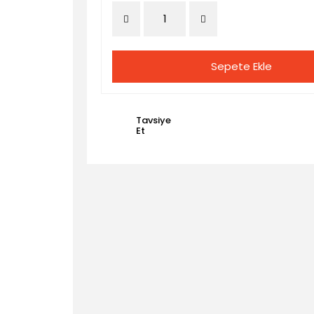
Sepete Ekle
Tavsiye
Et