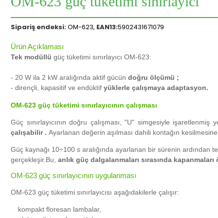
OM-623 güç tüketimi sınırlayıcı
Sipariş endeksi:
OM-623,
EAN13:
5902431671079
Ürün Açıklaması
Tek modüllü
güç tüketimi sınırlayıcı OM-623:
-
20 W ila 2 kW aralığında aktif gücün
doğru ölçümü ;
-
dirençli, kapasitif ve endüktif
yüklerle çalışmaya adaptasyon.
OM-623 güç tüketimi sınırlayıcının çalışması
Güç sınırlayıcının doğru çalışması, "U" simgesiyle işaretlenmiş ye
çalışabilir .
Ayarlanan değerin aşılması dahili kontağın kesilmesin
Güç kaynağı 10÷100 s aralığında ayarlanan bir sürenin ardından tekr
gerçekleşir.Bu,
anlık güç dalgalanmaları sırasında kapanmaları 
OM-623 güç sınırlayıcının uygulanması
OM-623 güç tüketimi sınırlayıcısı aşağıdakilerle çalışır:
kompakt floresan lambalar,