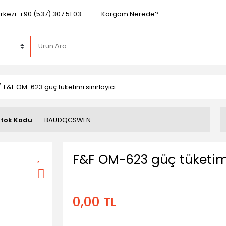
kezi: +90 (537) 307 51 03
Kargom Nerede?
F&F OM-623 güç tüketimi sınırlayıcı
tok Kodu
BAUDQCSWFN
F&F OM-623 güç tüketimi 
0,00 TL