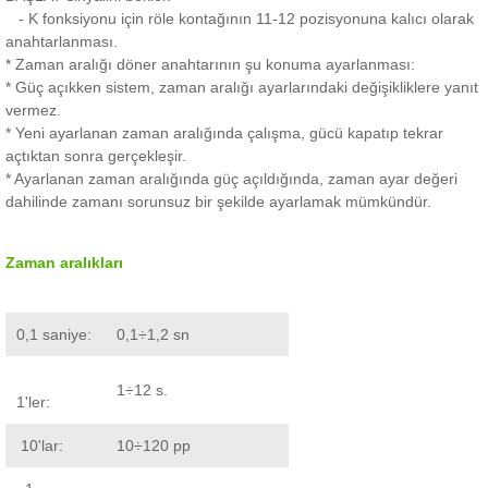
- K fonksiyonu için röle kontağının 11-12 pozisyonuna kalıcı olarak
anahtarlanması.
* Zaman aralığı döner anahtarının şu konuma ayarlanması:
* Güç açıkken sistem, zaman aralığı ayarlarındaki değişikliklere yanıt
vermez.
* Yeni ayarlanan zaman aralığında çalışma, gücü kapatıp tekrar
açtıktan sonra gerçekleşir.
* Ayarlanan zaman aralığında güç açıldığında, zaman ayar değeri
dahilinde zamanı sorunsuz bir şekilde ayarlamak mümkündür.
Zaman aralıkları
0,1 saniye:
0,1÷1,2 sn
1÷12 s.
1'ler:
10'lar:
10÷120 pp