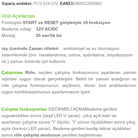
Sipariş endeksi:
PCS-519-12V,
EAN13:
5908312593942
Ürün Açıklaması
Fonksiyon:
START ve RESET girişleriyle
10 fonksiyon
Besleme voltajı:
12V AC/DC
Montaj:
35 mm'lik bir
ray üzerinde Zaman röleleri
, endüstriyel ve ev otomasyon
sistemlerinde (örn. havalandırma, ısıtma, aydınlatma, sinyalizasyon
vb.) zaman kontrolü için kullanılır.
Çalıştırma
Röle,
seçilen çalışma fonksiyonunu ayarlanan zaman
rejimine uygun olarak gerçekleştirir.
Belirli bir zaman aralığının ve
röle çalışma fonksiyonunun seçilmesi, döner kod anahtarlarının
uygun kombinasyonunun ayarlanmasını içerir.
Çalışma fonksiyonları
GECİKMELİ AÇMA
Besleme gerilimi
uygulandıktan sonra (yeşil LED U yanar), çıkış açık kalır ve
ayarlanan çalışma süresi "t" ölçülür.
"t" süresi ölçüldükten sonra çıkış
açılır (kırmızı LED yanar).
Besleme gerilimi kesilip tekrar açıldıktan
sonra
röle çalışma modunun
yeniden başlatılması