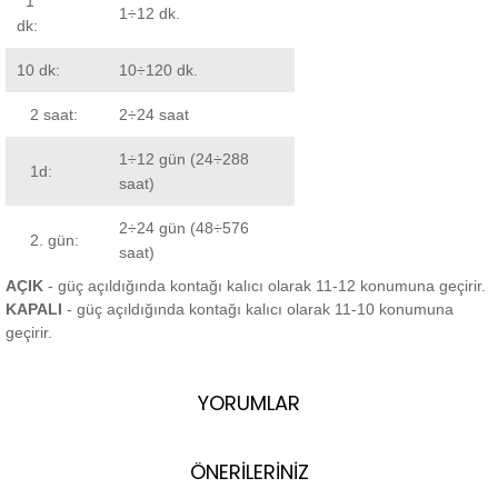
1
1÷12 dk.
dk:
10 dk:
10÷120 dk.
2 saat:
2÷24 saat
1÷12 gün (24÷288
1d:
saat)
2÷24 gün (48÷576
2. gün:
saat)
AÇIK
- güç açıldığında kontağı kalıcı olarak 11-12 konumuna geçirir.
KAPALI
- güç açıldığında kontağı kalıcı olarak 11-10 konumuna
geçirir.
YORUMLAR
ÖNERİLERİNİZ