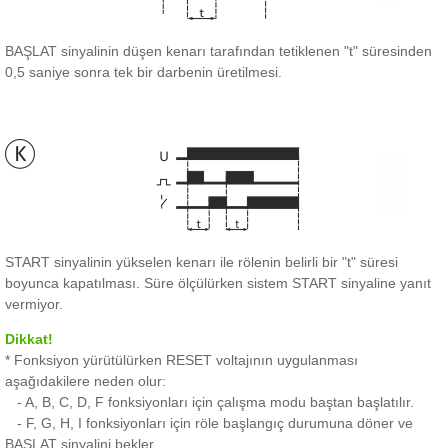
BAŞLAT sinyalinin düşen kenarı tarafından tetiklenen "t" süresinden
0,5 saniye sonra tek bir darbenin üretilmesi.
START sinyalinin yükselen kenarı ile rölenin belirli bir "t" süresi
boyunca kapatılması.
Süre ölçülürken sistem START sinyaline yanıt
vermiyor.
Dikkat!
* Fonksiyon yürütülürken RESET voltajının uygulanması
aşağıdakilere neden olur:
- A, B, C, D, F fonksiyonları için çalışma modu baştan başlatılır.
- F, G, H, I fonksiyonları için röle başlangıç ​​durumuna döner ve
BAŞLAT sinyalini bekler.