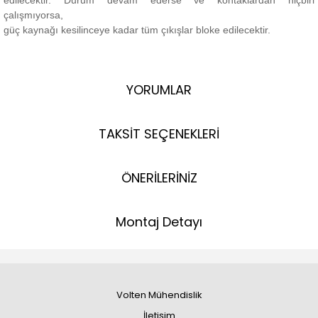
edilecektir.
Durum devam ederse ve kontaklardan hiçbiri
çalışmıyorsa,
güç kaynağı kesilinceye kadar tüm çıkışlar bloke edilecektir.
YORUMLAR
TAKSİT SEÇENEKLERİ
ÖNERİLERİNİZ
Montaj Detayı
Volten Mühendislik
İletişim