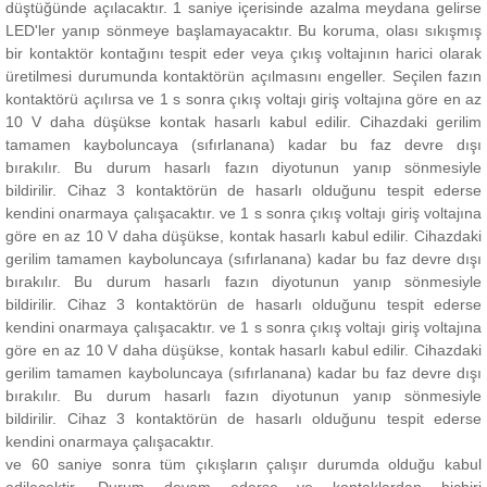
düştüğünde açılacaktır. 1 saniye içerisinde azalma meydana gelirse
LED'ler yanıp sönmeye başlamayacaktır.
Bu koruma, olası sıkışmış
bir kontaktör kontağını tespit eder veya çıkış voltajının harici olarak
üretilmesi durumunda kontaktörün açılmasını engeller.
Seçilen fazın
kontaktörü açılırsa ve 1 s sonra çıkış voltajı giriş voltajına göre en az
10 V daha düşükse kontak hasarlı kabul edilir.
Cihazdaki gerilim
tamamen kayboluncaya (sıfırlanana) kadar bu faz devre dışı
bırakılır.
Bu durum hasarlı fazın diyotunun yanıp sönmesiyle
bildirilir.
Cihaz 3 kontaktörün de hasarlı olduğunu tespit ederse
kendini onarmaya çalışacaktır.
ve 1 s sonra çıkış voltajı giriş voltajına
göre en az 10 V daha düşükse, kontak hasarlı kabul edilir.
Cihazdaki
gerilim tamamen kayboluncaya (sıfırlanana) kadar bu faz devre dışı
bırakılır.
Bu durum hasarlı fazın diyotunun yanıp sönmesiyle
bildirilir.
Cihaz 3 kontaktörün de hasarlı olduğunu tespit ederse
kendini onarmaya çalışacaktır.
ve 1 s sonra çıkış voltajı giriş voltajına
göre en az 10 V daha düşükse, kontak hasarlı kabul edilir.
Cihazdaki
gerilim tamamen kayboluncaya (sıfırlanana) kadar bu faz devre dışı
bırakılır.
Bu durum hasarlı fazın diyotunun yanıp sönmesiyle
bildirilir.
Cihaz 3 kontaktörün de hasarlı olduğunu tespit ederse
kendini onarmaya çalışacaktır.
ve 60 saniye sonra tüm çıkışların çalışır durumda olduğu kabul