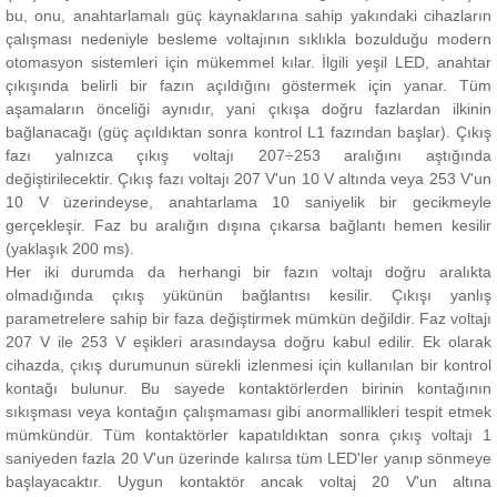
bu, onu, anahtarlamalı güç kaynaklarına sahip yakındaki cihazların
çalışması nedeniyle besleme voltajının sıklıkla bozulduğu modern
otomasyon sistemleri için mükemmel kılar.
İlgili yeşil LED, anahtar
çıkışında belirli bir fazın açıldığını göstermek için yanar.
Tüm
aşamaların önceliği aynıdır, yani
çıkışa doğru fazlardan ilkinin
bağlanacağı (güç açıldıktan sonra kontrol L1 fazından başlar).
Çıkış
fazı yalnızca çıkış voltajı 207÷253 aralığını aştığında
değiştirilecektir.
Çıkış fazı voltajı 207 V'un 10 V altında veya 253 V'un
10 V üzerindeyse, anahtarlama 10 saniyelik bir gecikmeyle
gerçekleşir.
Faz bu aralığın dışına çıkarsa bağlantı hemen kesilir
(yaklaşık 200 ms).
Her iki durumda da herhangi bir fazın voltajı doğru aralıkta
olmadığında çıkış yükünün bağlantısı kesilir.
Çıkışı yanlış
parametrelere sahip bir faza değiştirmek mümkün değildir.
Faz voltajı
207 V ile 253 V eşikleri arasındaysa doğru kabul edilir.
Ek olarak
cihazda, çıkış durumunun sürekli izlenmesi için kullanılan bir kontrol
kontağı bulunur.
Bu sayede kontaktörlerden birinin kontağının
sıkışması veya kontağın çalışmaması gibi anormallikleri tespit etmek
mümkündür.
Tüm kontaktörler kapatıldıktan sonra çıkış voltajı 1
saniyeden fazla 20 V'un üzerinde kalırsa tüm LED'ler yanıp sönmeye
başlayacaktır.
Uygun kontaktör ancak voltaj 20 V'un altına