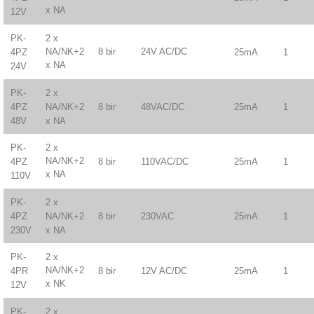
x NA
12V
2 x
PK-
NA/NK+2
8 bir
24V AC/DC
25mA
1
4PZ
x NA
24V
PK-
2 x
8 bir
48VAC/DC
25mA
1
4PZ
NA/NK+2
48V
x NA
2 x
PK-
NA/NK+2
8 bir
110VAC/DC
25mA
1
4PZ
x NA
110V
PK-
2 x
8 bir
230VAC
25mA
1
4PZ
NA/NK+2
230V
x NA
2 x
PK-
NA/NK+2
8 bir
12V AC/DC
25mA
1
4PR
x NK
12V
PK-
2 x