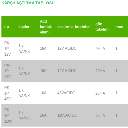
KARŞILAŞTIRMA TABLOSU
AC1
güç
tip
kişiler
kontak
kestirme.
bobinler
mod
tüketimi
akımı
PK-
1 x
16A
12V AC/DC
1
25mA
1P
NA/NK
12V
PK-
1 x
16A
12V AC/DC
1
25mA
1P
NA/NK
24V
PK-
1 x
16A
48VAC/DC
1
25mA
1P
NA/NK
48V
PK-
1 x
16A
110VAC/DC
25mA
1
1P
NA/NK
110V