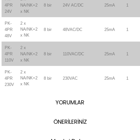
8 bir
24V AC/DC
25mA
1
4PR
NA/NK+2
24V
x NK
2 x
PK-
NA/NK+2
8 bir
48VAC/DC
25mA
1
4PR
x NK
48V
PK-
2 x
8 bir
110VAC/DC
25mA
1
4PR
NA/NK+2
110V
x NK
2 x
PK-
NA/NK+2
8 bir
230VAC
25mA
1
4PR
x NK
230V
YORUMLAR
ÖNERİLERİNİZ