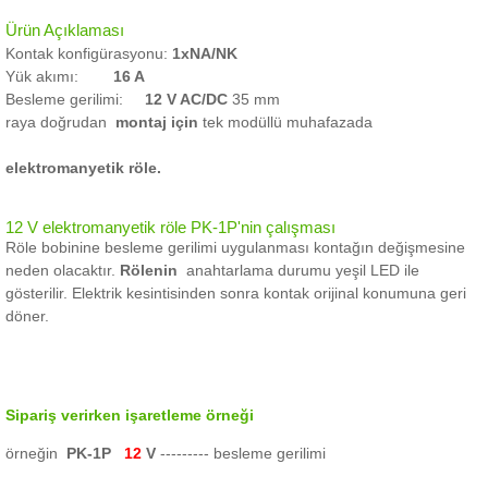
Ürün Açıklaması
Kontak konfigürasyonu:
1xNA/NK
Yük akımı:
16 A
Besleme gerilimi:
12 V AC/DC
35 mm
raya
doğrudan
montaj
için
tek modüllü muhafazada
elektromanyetik röle.
12 V elektromanyetik röle PK-1P'nin çalışması
Röle bobinine besleme gerilimi uygulanması kontağın değişmesine
neden olacaktır.
Rölenin
anahtarlama durumu
yeşil LED ile
gösterilir.
Elektrik kesintisinden sonra kontak orijinal konumuna geri
döner.
Sipariş verirken işaretleme örneği
örneğin
PK-1P
12
V
--------- besleme gerilimi