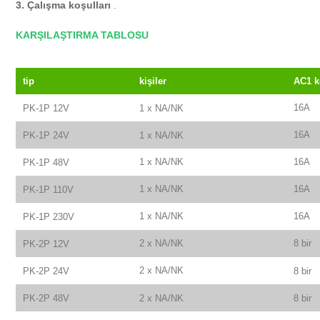
3. Çalışma koşulları
.
KARŞILAŞTIRMA TABLOSU
tip
kişiler
AC1 k
16A
PK-1P 12V
1 x NA/NK
16A
PK-1P 24V
1 x NA/NK
1 x NA/NK
16A
PK-1P 48V
1 x NA/NK
16A
PK-1P 110V
1 x NA/NK
16A
PK-1P 230V
2 x NA/NK
8 bir
PK-2P 12V
2 x NA/NK
PK-2P 24V
8 bir
PK-2P 48V
2 x NA/NK
8 bir