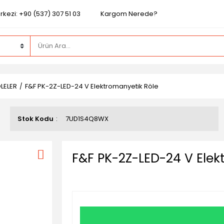
kezi: +90 (537) 307 51 03
Kargom Nerede?
LELER
F&F PK-2Z-LED-24 V Elektromanyetik Röle
Stok Kodu
7UD1S4Q8WX
F&F PK-2Z-LED-24 V Elek