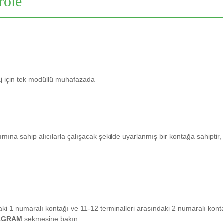
 röle
 için tek modüllü muhafazada
kımına sahip alıcılarla çalışacak şekilde uyarlanmış bir kontağa sahiptir,
ki 1 numaralı kontağı ve 11-12 terminalleri arasındaki 2 numaralı kont
AGRAM
sekmesine
bakın
.