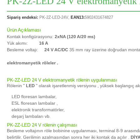
PK-2Z-LED
24 V elektromanyetik
Sipariş endeksi:
PK-2Z-LED-24V,
EAN13:
5902431674827
Ürün Açıklaması
Kontak konfigürasyonu:
2xNA (120 A/20 ms)
Yük akımı:
16 A
Besleme voltajı:
24 V AC/DC
35 mm ray üzerine doğrudan montaj
elektromanyetik röleler .
PK-2Z-LED
24 V
elektromanyetik rölenin uygulanması
Rölenin "
LED
" olarak işaretlenmiş versiyonu
, yüksek başlangıç ​​a
LED floresan lambalar,
ESL
floresan lambalar
,
elektronik transformatörler,
deşarj lambaları vb.
PK-2Z-LED
24 V rölenin
çalışması
Besleme voltajının röle bobinine uygulanması, terminal 8-9 arasında
belirtilir.
Gerilimin azalmasından sonra her iki kontak da
açılır
.
DİY