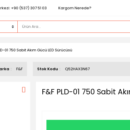
kezi: +90 (537) 307 51 03
Kargom Nerede?
LD-01 750 Sabit Akım Gücü LED Sürücüsü
arka
F&F
Stok Kodu
Q52HAX3N67
F&F PLD-01 750 Sabit Ak