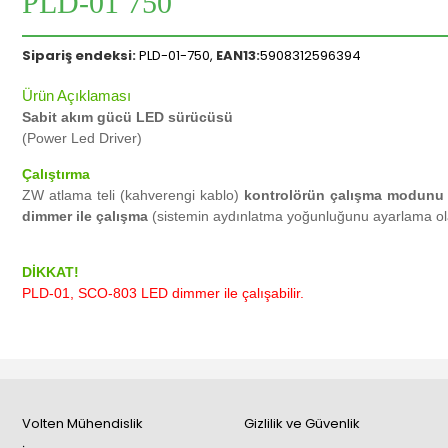
PLD-01 750
Sipariş endeksi:
PLD-01-750,
EAN13:
5908312596394
Ürün Açıklaması
Sabit akım gücü LED sürücüsü
(Power Led Driver)
Çalıştırma
ZW atlama teli (kahverengi kablo)
kontrolörün çalışma modunu
dimmer ile çalışma
(sistemin aydınlatma yoğunluğunu ayarlama ola
DİKKAT!
PLD-01, SCO-803 LED dimmer ile çalışabilir.
Volten Mühendislik
Gizlilik ve Güvenlik