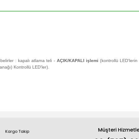
belirler : kapalı atlama teli -
AÇIK/KAPALI işlemi
(kontrollü LED'leri
nağı) Kontrollü LED'ler).
Müşteri Hizmetle
Kargo Takip