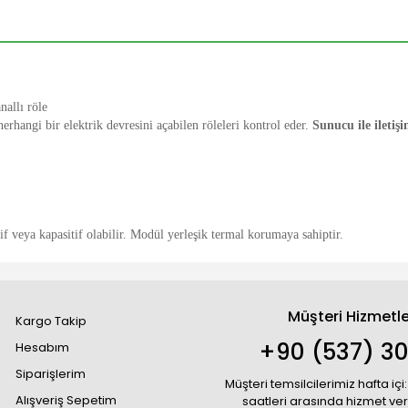
nallı röle
herhangi bir elektrik devresini açabilen röleleri kontrol eder.
Sunucu ile iletişi
 veya kapasitif olabilir. Modül yerleşik termal korumaya sahiptir.
Müşteri Hizmetle
Kargo Takip
+90 (537) 30
Hesabım
Siparişlerim
Müşteri temsilcilerimiz hafta içi:
Alışveriş Sepetim
saatleri arasında hizmet ve