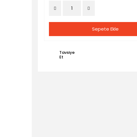
Sepete Ekle
Tavsiye
Et