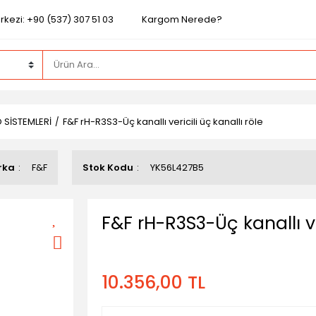
kezi: +90 (537) 307 51 03
Kargom Nerede?
 SİSTEMLERİ
F&F rH-R3S3-Üç kanallı vericili üç kanallı röle
rka
F&F
Stok Kodu
YK56L427B5
F&F rH-R3S3-Üç kanallı ver
10.356,00 TL