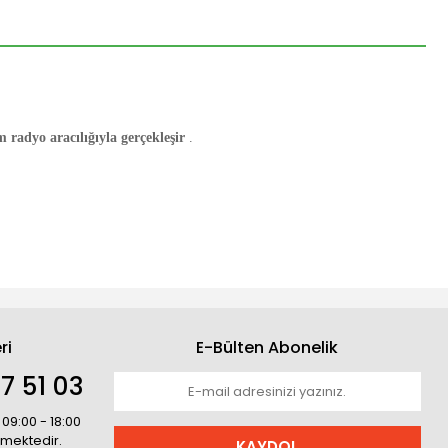
m radyo aracılığıyla gerçekleşir
.
ri
E-Bülten Abonelik
7 51 03
 09:00 - 18:00
rmektedir.
KAYDOL