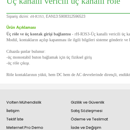
Üç kanallı vericili üç kanallı röle
Sipariş dizini:
rH-R3S3,
EAN13:5908312596523
Ürün Açıklaması
Üç röle ve üç kontak girişi bağlantısı
- rH-R3S3-Üç kanallı vericili üç ka
Modül, kontakların açılıp kapanması ile ilgili bilgileri sisteme gönderir ve 
Cihazda şunlar bulunur:
-üç monostabil buton bağlamak için üç fiziksel giriş
-üç röle çıkışı.
Röle kontaklarının yükü, hem DC hem de AC devrelerinde dirençli, endüktif
Volten Mühendislik
Gizlilik ve Güvenlik
İletişim
Satış Sözleşmesi
Teklif İste
Ödeme ve Teslimat
Meternet Pro Demo
İade ve Değişim