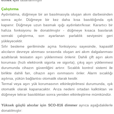
etmek için
tasarlanmıştır
Çalıştırma
Aydınlatma, düğmeye bir an basılmasıyla oluşan akım darbesinden
sonra açılır.
Düğmeye bir kez daha kısa basıldığında ışık
kapanır.
Düğmeye uzun basmak ışığı aydınlatır/kısar.
Karartıcı bir
hafıza fonksiyonu ile donatılmıştır - düğmeye kısaca basılarak
sonraki çalıştırma, son ayarlanan parlaklık seviyesini geri
yükleyecektir.
Sıfır besleme geriliminde açma fonksiyonu sayesinde, kapasitif
alıcıların devreye alınması sırasında oluşan ani akım dalgalanması
azaltılarak tesisatın aşırı yüklenmesi önlenir.
Dahili çift aşırı akım
koruması (hızlı elektronik sigorta ve sigorta), çıkış aşırı yüklenmesi
durumunda cihazın güvenliğini artırır.
Sıcaklık kontrol sistemi ile
birlikte dahili fan, cihazın aşırı ısınmasını önler.
Alarm sıcaklığı
aşılırsa, yükün bağlantısı otomatik olarak kesilir.
Termal veya aşırı yük korumasının etkinleştirilmesi durumunda, ışık
otomatik olarak kapanacaktır.
Arıza nedeni ortadan kalktıktan ve
düğmeye tekrar basıldıktan sonra yeniden etkinleştirme mümkündür.
Yüksek güçlü alıcılar için SCO-816 dimmer
ayrıca aşağıdakilerle
donatılmıştır: