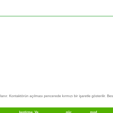
lanır.
Kontaktörün açılması pencerede kırmızı bir işaretle gösterilir.
Bes
kestirme.
Ve
güç
mod