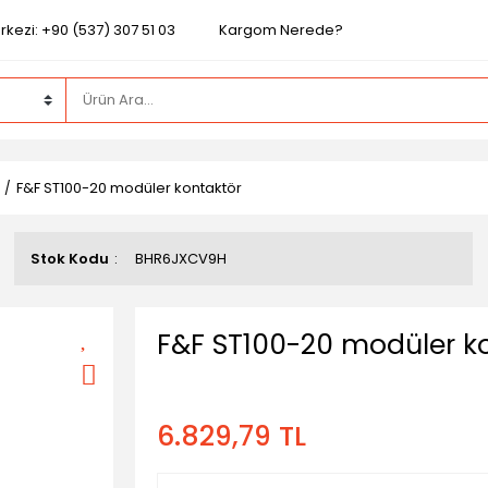
kezi: +90 (537) 307 51 03
Kargom Nerede?
F&F ST100-20 modüler kontaktör
Stok Kodu
BHR6JXCV9H
F&F ST100-20 modüler k
6.829,79 TL