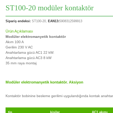
ST100-20 modüler kontaktör
Sipariş endeksi:
ST100-20,
EAN13:
5908312599913
Ürün Açıklaması
Modüler elektromanyetik kontaktör
Akım 100 A
Gerilim 230 V AC
Anahtarlama gücü AC1 22 kW.
Anahtarlama gücü AC3 8 kW
35 mm raya montaj
Modüler elektromanyetik kontaktör.
Aksiyon
Kontaktör bobinine besleme gerilimi uygulandığında kontak anahtar
tip
kişiler
AC1 akımı