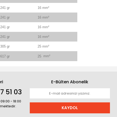
241 gr
16 mm²
241 gr
16 mm²
241 gr
16 mm²
241 gr
16 mm²
305 gr
25 mm²
mm²
617 gr
25
ri
E-Bülten Abonelik
7 51 03
 09:00 - 18:00
rmektedir.
KAYDOL