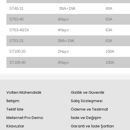
ST40-31
3NA+1NK
40A
ST63-40
4Hayır
63A
ST63-40/24
4Hayır
63A
ST63-31
3NA+1NK
63A
ST100-20
2Hayır
100A
ST100-40
4Hayır
100A
Volten Mühendislik
Gizlilik ve Güvenlik
İletişim
Satış Sözleşmesi
Teklif İste
Ödeme ve Teslimat
Meternet Pro Demo
İade ve Değişim
Kılavuzlar
Garanti ve İade Şartları