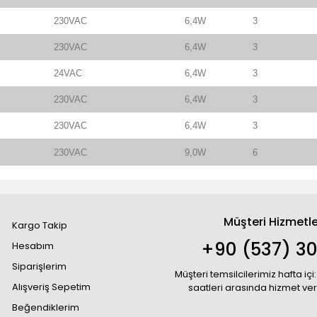
230VAC
6,4W
3
230VAC
6,4W
3
24VAC
6,4W
3
230VAC
6,4W
3
230VAC
6,4W
3
230VAC
9,0W
6
Müşteri Hizmetle
Kargo Takip
+90 (537) 30
Hesabım
Siparişlerim
Müşteri temsilcilerimiz hafta içi:
Alışveriş Sepetim
saatleri arasında hizmet ve
Beğendiklerim