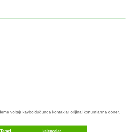
leme voltajı kaybolduğunda kontaklar orijinal konumlarına döner.
Terazi
kelepçeler