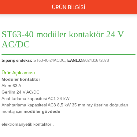
ÜRÜN BİLGİSİ
ST63-40 modüler kontaktör 24 V
AC/DC
Sipariş endeksi:
ST63-40-24ACDC,
EAN13:
5902431672878
Ürün Açıklaması
Modüler kontaktör
Akım 63 A
Gerilim 24 V AC/DC
Anahtarlama kapasitesi AC1 24 kW
Anahtarlama kapasitesi AC3 8,5 kW
35 mm ray üzerine doğrudan
montaj için
modüler gövdede
elektromanyetik kontaktör .