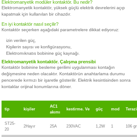
Elektromanyetik modüler kontaktör.
Bu nedir?
Elektromanyetik kontaktör, yüksek güçlü elektrik devrelerini açıp
kapatmak için kullanılan bir cihazdır.
En iyi kontaktör nasıl seçilir?
Kontaktör seçerken aşağıdaki parametrelere dikkat ediyoruz:
izin verilen güç,
Kişilerin sayısı ve konfigürasyonu,
Elektromıknatıs bobinine güç kaynağı.
Elektromanyetik kontaktör.
Çalışma prensibi
Kontaktör bobinine besleme gerilimi uygulanması kontağın
değişmesine neden olacaktır.
Kontaktörün anahtarlama durumu
pencerede kırmızı bir işaretle gösterilir.
Elektrik kesintisinden sonra
kontaklar orijinal konumlarına döner.
AC1
tip
kişiler
kestirme.
Ve
güç
mod
Terazi
akımı
ST25-
2Hayır
25A
230VAC
1,2W
1
106 gr
20