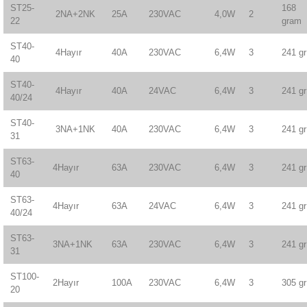
ST25-
168
2NA+2NK
25A
230VAC
4,0W
2
22
gram
ST40-
4Hayır
40A
230VAC
6,4W
3
241 gr
40
ST40-
4Hayır
40A
24VAC
6,4W
3
241 gr
40/24
ST40-
3NA+1NK
40A
230VAC
6,4W
3
241 gr
31
ST63-
4Hayır
63A
230VAC
6,4W
3
241 gr
40
ST63-
4Hayır
63A
24VAC
6,4W
3
241 gr
40/24
ST63-
3NA+1NK
63A
230VAC
6,4W
3
241 gr
31
ST100-
2Hayır
100A
230VAC
6,4W
3
305 gr
20