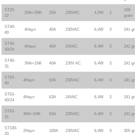
ST25-
168
2NA+2NK
25A
230VAC
4,0W
2
22
gram
ST40-
4Hayır
40A
230VAC
6,4W
3
241 gr
40
ST40-
4Hayır
40A
24VAC
6,4W
3
241 gr
40/24
ST40-
3NA+1NK
40A
230V AC
6,4W
3
241 gr
31
ST63-
4Hayır
63A
230VAC
6,4W
3
241 gr
40
ST63-
4Hayır
63A
24VAC
6,4W
3
241 gr
40/24
ST63-
3NA+1NK
63A
230VAC
6,4W
3
241 gr
31
ST100-
2Hayır
100A
230VAC
6,4W
3
305 gr
20