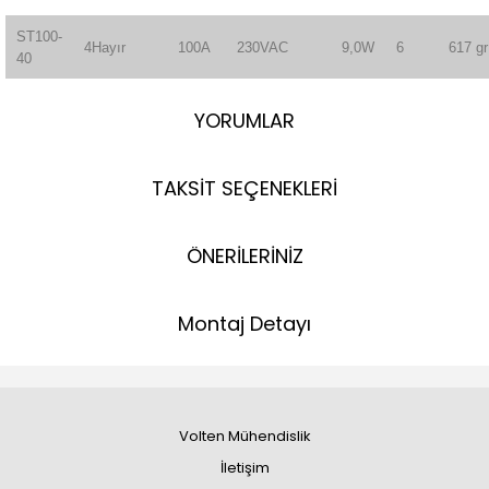
ST100-
4Hayır
100A
230VAC
9,0W
6
617 gr
40
YORUMLAR
TAKSİT SEÇENEKLERİ
ÖNERİLERİNİZ
Montaj Detayı
Volten Mühendislik
İletişim