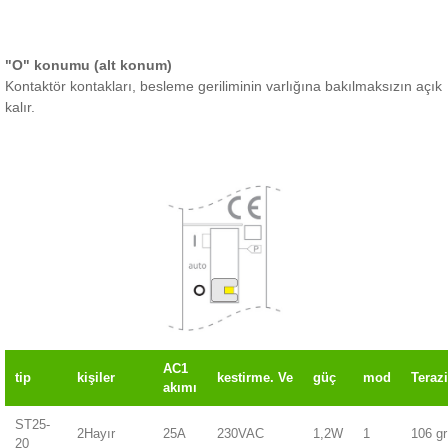
"O" konumu (alt konum)
Kontaktör kontakları, besleme geriliminin varlığına bakılmaksızın açık
kalır.
AC1
tip
kişiler
kestirme.
Ve
güç
mod
Terazi
akımı
ST25-
2Hayır
25A
230VAC
1,2W
1
106 gr
20