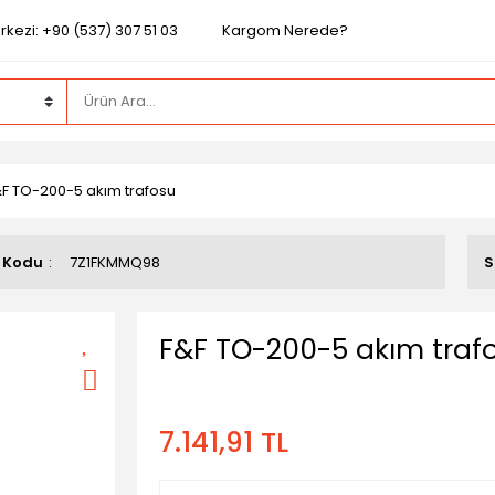
kezi: +90 (537) 307 51 03
Kargom Nerede?
F TO-200-5 akım trafosu
 Kodu
7Z1FKMMQ98
S
F&F TO-200-5 akım traf
7.141,91 TL