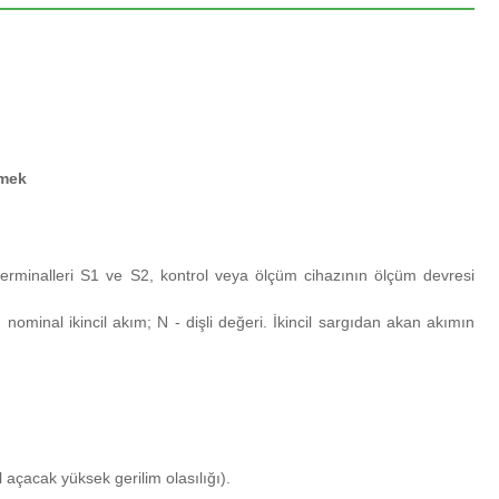
rmek
ı terminalleri S1 ve S2, kontrol veya ölçüm cihazının ölçüm devresi
- nominal ikincil akım;
N - dişli değeri.
İkincil sargıdan akan akımın
 açacak yüksek gerilim olasılığı).