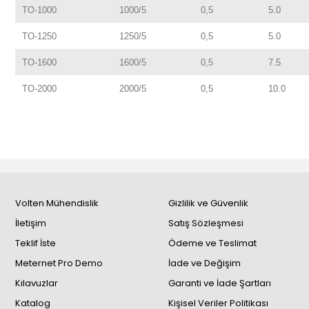
TO-1000
1000/5
0,5
5.0
TO-1250
1250/5
0,5
5.0
TO-1600
1600/5
0,5
7.5
TO-2000
2000/5
0,5
10.0
Volten Mühendislik
Gizlilik ve Güvenlik
İletişim
Satış Sözleşmesi
Teklif İste
Ödeme ve Teslimat
Meternet Pro Demo
İade ve Değişim
Kılavuzlar
Garanti ve İade Şartları
Katalog
Kişisel Veriler Politikası