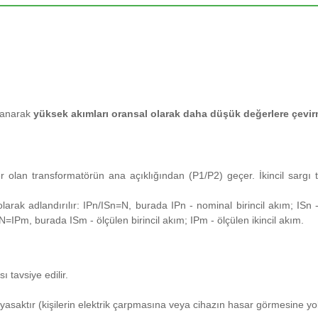
rlanarak
yüksek akımları oransal olarak daha düşük değerlere çevi
r olan transformatörün ana açıklığından (P1/P2) geçer.
İkincil sarg
olarak adlandırılır: IPn/ISn=N, burada IPn - nominal birincil akım;
ISn 
*N=IPm, burada ISm - ölçülen birincil akım;
IPm - ölçülen ikincil akım.
 tavsiye edilir.
asaktır (kişilerin elektrik çarpmasına veya cihazın hasar görmesine yol