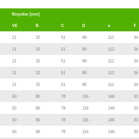
Boyutlar [mm]
VE
B
C
D
e
F
21
32
51
90
112
34
21
32
51
90
112
34
21
32
51
90
112
34
21
32
51
90
112
34
21
32
51
90
112
34
50
80
78
116
146
33
50
80
78
116
146
33
50
80
78
116
146
33
50
80
78
116
146
33