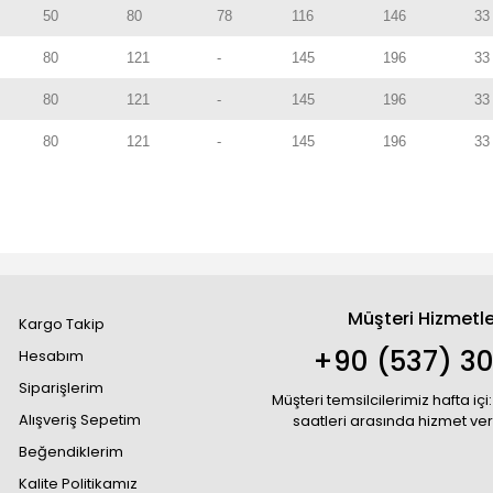
50
80
78
116
146
33
80
121
-
145
196
33
80
121
-
145
196
33
80
121
-
145
196
33
Müşteri Hizmetle
Kargo Takip
+90 (537) 30
Hesabım
Siparişlerim
Müşteri temsilcilerimiz hafta içi:
Alışveriş Sepetim
saatleri arasında hizmet ve
Beğendiklerim
Kalite Politikamız