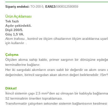
Sipariş endeksi:
TO
-200-5,
EAN13:
5908312590859
Ürün Açıklaması
Tek fazlı
Açılır çekirdekli.
Dişli 200/5.
Güç 1,5 VA.
Akım trafosu , kontrol ve ölçüm cihazlarının ölçüm aralıklarına uya
için kullanılır .
Çalışma
Ölçülen akıma sahip kablo, primer sargının bir dönüşüne eşdeğe
terminallerine bağlanır.
Her iki sargıdaki akımların oranı sabit bir değerdir ve akım oranı 
değerinden, birincil sargıdan akan akımın değeri belirlenebilir: ISm
Dikkat!
İkincil sistemin çapı 2,5 mm²'den az olmayan bir kabloyla bağlanması
S2 terminalinin önerilen topraklaması.
Transformatör çalışırken sekonder sistemin bağlantısının kesilmesi y