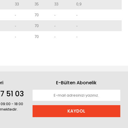
33
35
33
0,9
-
70
-
-
-
70
-
-
-
70
-
-
ri
E-Bülten Abonelik
7 51 03
 09:00 - 18:00
rmektedir.
KAYDOL