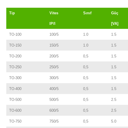
Tip
Vites
Sınıf
Güç
IP/I
[VA]
TO-100
100/5
1.0
1.5
TO-150
150/5
1.0
1.5
TO-200
200/5
0,5
1.5
TO-250
250/5
0,5
1.5
TO-300
300/5
0,5
1.5
TO-400
400/5
0,5
1.5
TO-500
500/5
0,5
2.5
TO-600
600/5
0,5
2.5
TO-750
750/5
0,5
5.0