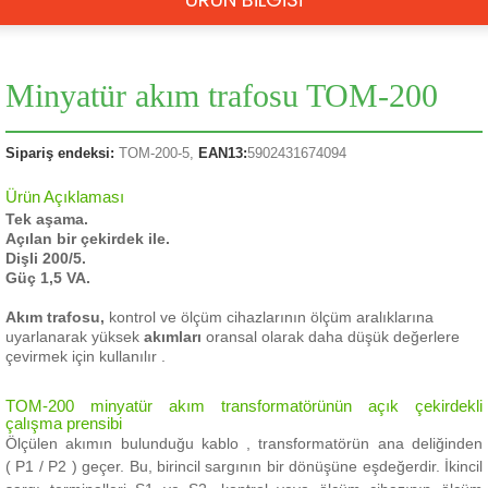
Minyatür akım trafosu TOM-200
Sipariş endeksi:
TOM
-200-5,
EAN13:
5902431674094
Ürün Açıklaması
Tek aşama.
Açılan bir çekirdek ile.
Dişli 200/5.
Güç 1,5 VA.
Akım trafosu,
kontrol ve ölçüm cihazlarının ölçüm aralıklarına
uyarlanarak yüksek
akımları
oransal olarak daha düşük değerlere
çevirmek için kullanılır .
TOM-200 minyatür akım transformatörünün açık çekirdekli
çalışma prensibi
Ölçülen akımın bulunduğu kablo , transformatörün ana deliğinden
(
P1
/
P2
) geçer.
Bu, birincil sargının bir dönüşüne eşdeğerdir.
İkincil