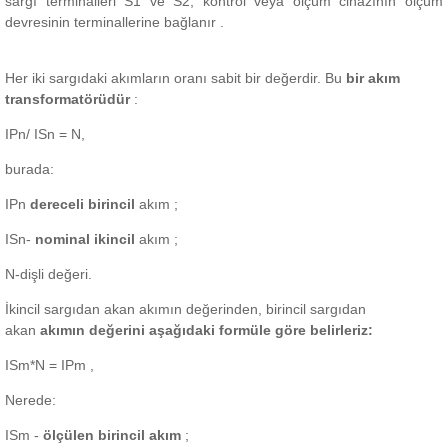
sargı terminalleri S1
ve
S2,
kontrol veya ölçüm cihazının ölçüm
devresinin terminallerine bağlanır
.
Her iki sargıdaki akımların oranı sabit bir değerdir.
Bu
bir akım
transformatörüdür
:
IPn/
ISn
= N,
burada:
IPn
dereceli birincil
akım ;
ISn-
nominal ikincil
akım ;
N-dişli değeri.
İkincil sargıdan akan akımın değerinden,
birincil sargıdan
akan
akımın değerini aşağıdaki formüle göre belirleriz:
ISm*N =
IPm
,
Nerede:
ISm -
ölçülen birincil akım
;