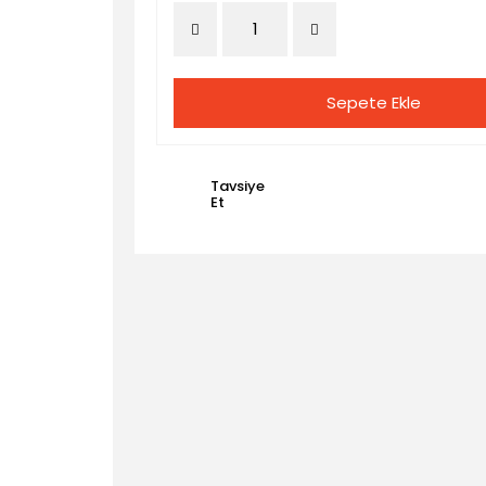
Sepete Ekle
Tavsiye
Et