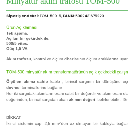
Minyatür akım trafosu TOM-500
Sipariş endeksi:
TOM
-500-5,
EAN13:
5902431675220
Ürün Açıklaması
Tek aşama.
Açılan bir çekirdek ile.
500/5 vites.
Güç 1,5 VA.
Akım trafosu,
kontrol ve ölçüm cihazlarının ölçüm aralıklarına uy
TOM-500 minyatür akım transformatörünün açık çekirdekli çalışm
Ölçülen akıma sahip
kablo
, birincil sargının bir dönüşüne 
devresi
terminallerine bağlanır .
Her iki sargıdaki akımların oranı sabit bir değerdir ve akım oranı ol
değerinden, birincil sargıdan akan
akımın değeri
belirlenebilir : 
DİKKAT
İkincil sistemin çapı 2,5 mm²'den az olmayan bir kabloyla bağlan