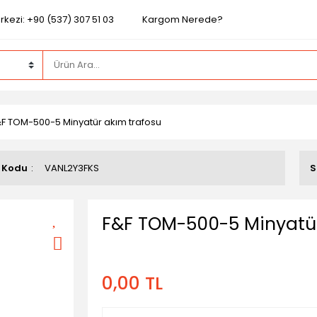
kezi: +90 (537) 307 51 03
Kargom Nerede?
F TOM-500-5 Minyatür akım trafosu
 Kodu
VANL2Y3FKS
S
F&F TOM-500-5 Minyatür
0,00 TL