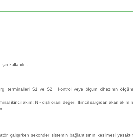
in kullanılır .
sargı terminalleri S1 ve S2 , kontrol veya ölçüm cihazının
ölçüm
minal ikincil akım;
N - dişli oranı değeri.
İkincil sargıdan akan akımın
m.
atör çalışırken sekonder sistemin bağlantısının kesilmesi yasaktır