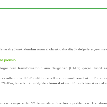
arlanarak yüksek
akımları
oransal olarak daha düşük değerlere çevirmek iç
a prensibi
eşdeğer olan transformatörün ana deliğinden (P1/P2) geçer.
İkincil 
arak adlandırılır: IPn/ISn=N, burada IPn - nominal birincil akım;
ISn - no
ISm*N=IPm, burada ISm -
ölçülen birincil akım
;
IPm - ölçülen ikincil akı
ması tavsiye edilir.
S2 terminalinin önerilen topraklaması.
Transform