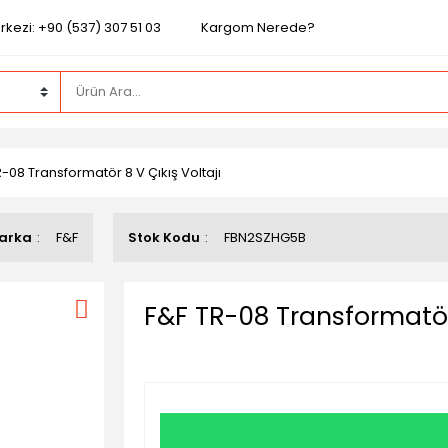
kezi: +90 (537) 307 51 03
Kargom Nerede?
-08 Transformatör 8 V Çıkış Voltajı
arka
F&F
Stok Kodu
FBN2SZHG5B
F&F TR-08 Transformatör 