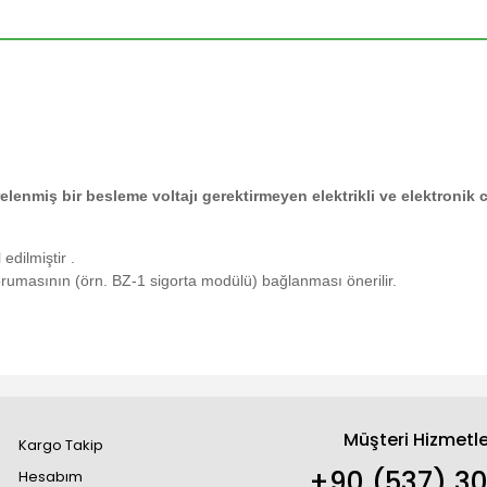
relenmiş bir besleme voltajı gerektirmeyen elektrikli ve elektronik c
edilmiştir .
korumasının (örn. BZ-1 sigorta modülü) bağlanması önerilir.
Müşteri Hizmetle
Kargo Takip
+90 (537) 30
Hesabım