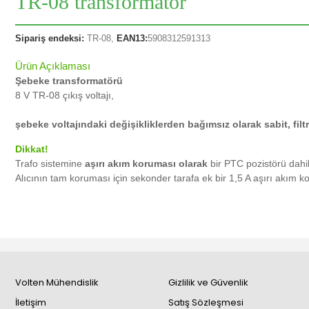
TR-08 transformatör
Sipariş endeksi:
TR-08,
EAN13:
5908312591313
Ürün Açıklaması
Şebeke transformatörü
8 V TR-08 çıkış voltajı,
şebeke voltajındaki değişikliklerden bağımsız olarak sabit, filt
Dikkat!
Trafo sistemine
aşırı akım koruması olarak
bir PTC pozistörü dahil 
Alıcının tam koruması için sekonder tarafa ek bir 1,5 A aşırı akım 
Volten Mühendislik
Gizlilik ve Güvenlik
İletişim
Satış Sözleşmesi