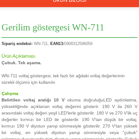
Gerilim göstergesi WN-711
Sipariş endeksi:
WN-711,
EAN13:
5908312596059
Ürün Açıklaması
Çubuk.
Tek aşama.
WN-711 voltaj göstergesi, tek fazlı bir ağdaki voltaj değerlerinin
sürekli ölçümü için kullanılır.
Çalışma
Belirtilen voltaj aralığı 10 V
okuma doğruluğu
LED aydınlatma,
yüksekliğinde açıklanan voltaj değerini gösterir.
190 V ila 260 V
arasındaki voltaj değeri yeşil LED'lerle gösterilir.
180 V ve 270 V'lik uç
değerler kırmızı bir LED ile gösterilir.
190 V'tan düşük bir voltaj,
kırmızı 190 V diyotun yanıp sönmesiyle gösterilir. 270 V'tan yüksek
bir voltaj, en yüksek diyotun yanıp sönmesiyle veya "çubuk"