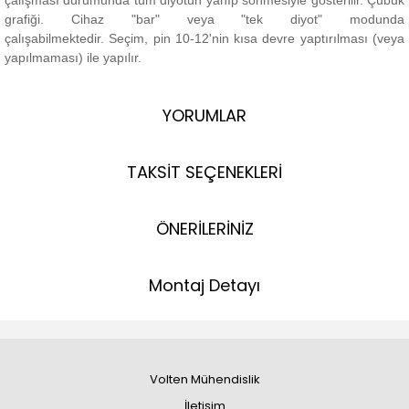
çalışması durumunda tüm diyotun yanıp sönmesiyle gösterilir. Çubuk
grafiği.
Cihaz "bar" veya "tek diyot" modunda
çalışabilmektedir.
Seçim, pin 10-12'nin kısa devre yaptırılması (veya
yapılmaması) ile yapılır.
YORUMLAR
TAKSİT SEÇENEKLERİ
ÖNERİLERİNİZ
Montaj Detayı
Volten Mühendislik
İletişim