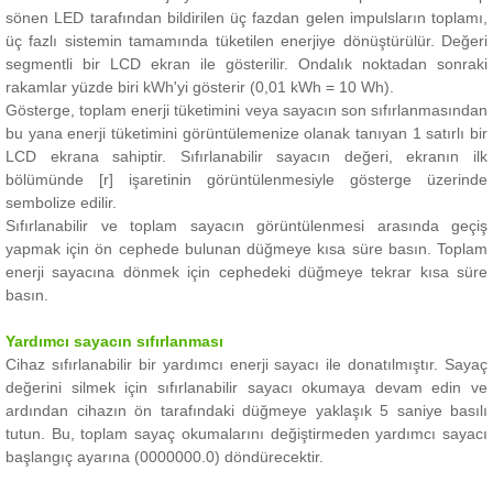
sönen LED tarafından bildirilen üç fazdan gelen impulsların toplamı,
üç fazlı sistemin tamamında tüketilen enerjiye dönüştürülür.
Değeri
segmentli bir LCD ekran ile gösterilir.
Ondalık noktadan sonraki
rakamlar yüzde biri kWh'yi gösterir (0,01 kWh = 10 Wh).
Gösterge, toplam enerji tüketimini veya sayacın son sıfırlanmasından
bu yana enerji tüketimini görüntülemenize olanak tanıyan 1 satırlı bir
LCD ekrana sahiptir.
Sıfırlanabilir sayacın değeri, ekranın ilk
bölümünde [r] işaretinin görüntülenmesiyle gösterge üzerinde
sembolize edilir.
Sıfırlanabilir ve toplam sayacın görüntülenmesi arasında geçiş
yapmak için ön cephede bulunan düğmeye kısa süre basın.
Toplam
enerji sayacına dönmek için cephedeki düğmeye tekrar kısa süre
basın.
Yardımcı sayacın sıfırlanması
Cihaz sıfırlanabilir bir yardımcı enerji sayacı ile donatılmıştır.
Sayaç
değerini silmek için sıfırlanabilir sayacı okumaya devam edin ve
ardından cihazın ön tarafındaki düğmeye yaklaşık 5 saniye basılı
tutun.
Bu, toplam sayaç okumalarını değiştirmeden yardımcı sayacı
başlangıç ​​ayarına (0000000.0) döndürecektir.