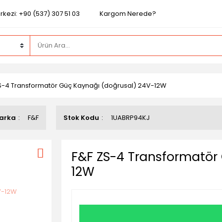
kezi: +90 (537) 307 51 03
Kargom Nerede?
S-4 Transformatör Güç Kaynağı (doğrusal) 24V-12W
arka
F&F
Stok Kodu
1UABRP94KJ
F&F ZS-4 Transformatör
12W