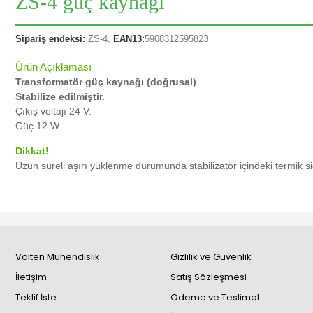
ZS-4 güç kaynağı
Sipariş endeksi:
ZS-4,
EAN13:
5908312595823
Ürün Açıklaması
Transformatör güç kaynağı (doğrusal)
Stabilize edilmiştir.
Çıkış voltajı 24 V.
Güç 12 W.
Dikkat!
Uzun süreli aşırı yüklenme durumunda stabilizatör içindeki termik si
Volten Mühendislik
Gizlilik ve Güvenlik
İletişim
Satış Sözleşmesi
Teklif İste
Ödeme ve Teslimat